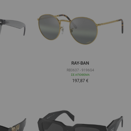
RAY-BAN
RB3637 - 9196G4
ΣΕ ΑΠΌΘΕΜΑ
ά όσο
Τόσο χαμηλά όσο
197,87 €