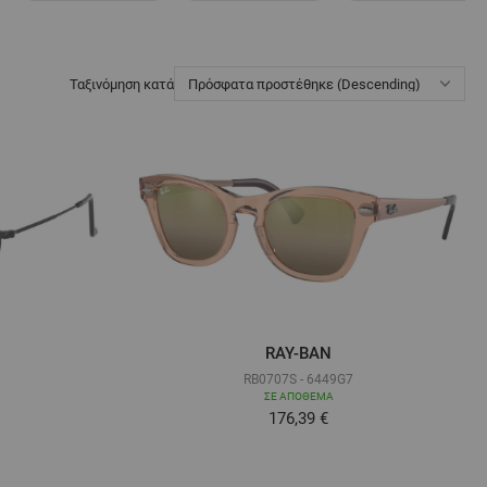
Ταξινόμηση κατά
RAY-BAN
RB0707S - 6449G7
ΣΕ ΑΠΌΘΕΜΑ
ά όσο
Τόσο χαμηλά όσο
176,39 €