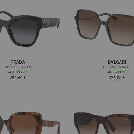
PRADA
BVLGARI
PR17ZS - 1AB09S
BV8252 - 504/13
ΣΕ ΑΠΌΘΕΜΑ
ΣΕ ΑΠΌΘΕΜΑ
291,44 €
226,25 €