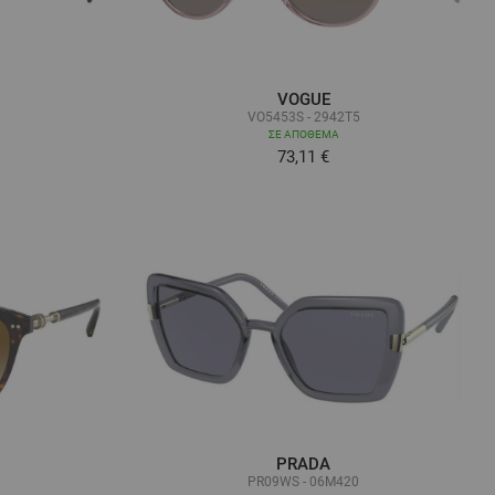
VOGUE
VO5453S - 2942T5
ΣΕ ΑΠΌΘΕΜΑ
73,11 €
PRADA
PR09WS - 06M420