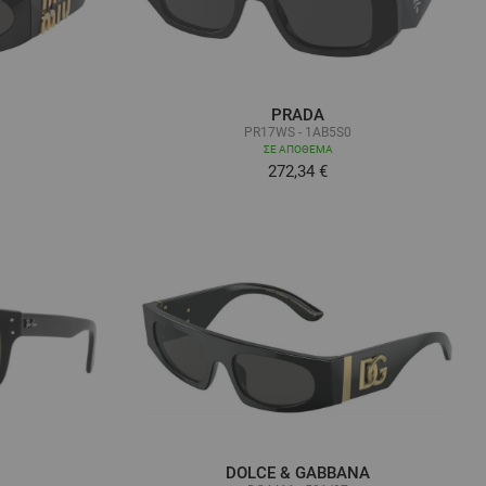
PRADA
PR17WS - 1AB5S0
ΣΕ ΑΠΌΘΕΜΑ
272,34 €
DOLCE & GABBANA