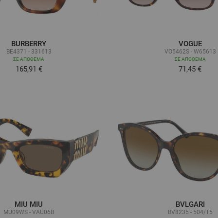
BURBERRY
VOGUE
BE4371 - 331613
VO5462S - W65613
ΣΕ ΑΠΌΘΕΜΑ
ΣΕ ΑΠΌΘΕΜΑ
165,91 €
71,45 €
MIU MIU
BVLGARI
MU09WS - VAU06B
BV8235 - 504/T5