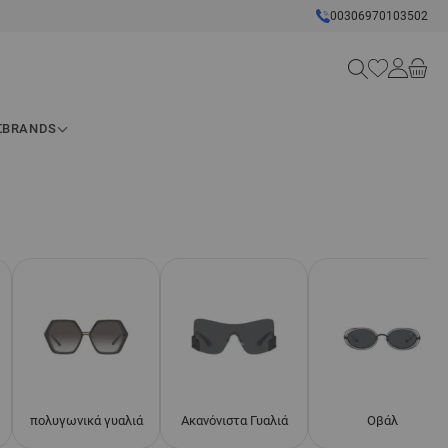
00306970103502
Search
Σ
BRANDS
πολυγωνικά γυαλιά
Ακανόνιστα Γυαλιά
Οβάλ