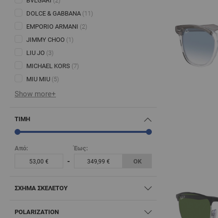
BVLGARI
(2)
DOLCE & GABBANA
(11)
EMPORIO ARMANI
(2)
JIMMY CHOO
(1)
LIU JO
(3)
MICHAEL KORS
(7)
MIU MIU
(5)
Show more+
ΤΙΜΉ
Από:
Έως:
-
ΟΚ
53,00 €
349,99 €
ΣΧΉΜΑ ΣΚΕΛΕΤΟΎ
POLARIZATION