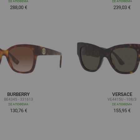
ΣΕ ΑΠΌΘΕΜΑ
ΣΕ ΑΠΌΘΕΜΑ
288,00 €
239,03 €
BURBERRY
VERSACE
BE4345 - 331613
VE4415U - 108/3
ΣΕ ΑΠΌΘΕΜΑ
ΣΕ ΑΠΌΘΕΜΑ
130,76 €
155,95 €