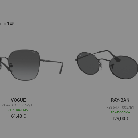
από
145
VOGUE
RAY-BAN
VO4237SD - 352/11
RB3547 - 002/B1
ΣΕ ΑΠΌΘΕΜΑ
ΣΕ ΑΠΌΘΕΜΑ
61,48 €
Τόσο χαμηλ
129,00 €