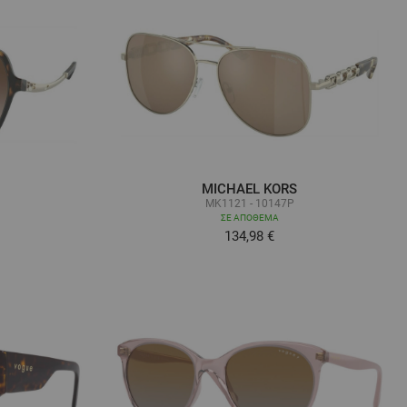
MICHAEL KORS
MK1121 - 10147P
ΣΕ ΑΠΌΘΕΜΑ
134,98 €