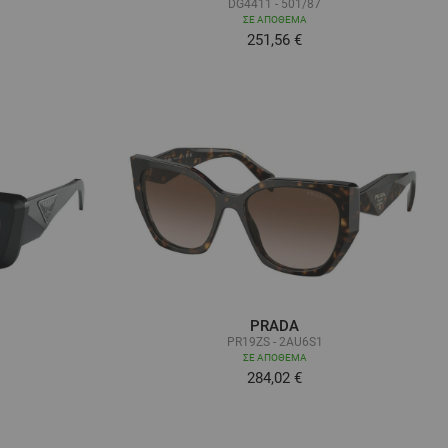
DG4411 - 501/87
ΣΕ ΑΠΌΘΕΜΑ
251,56 €
ά όσο
PRADA
PR19ZS - 2AU6S1
ΣΕ ΑΠΌΘΕΜΑ
284,02 €