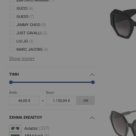
EMPORIO ARMANI
(1)
GUCCI
(4)
GUESS
(7)
JIMMY CHOO
(5)
JUST CAVALLI
(2)
LIU JO
(3)
MARC JACOBS
(4)
Show more+
ΤΙΜΉ
Από:
Έως:
-
ΟΚ
46,00 €
1.150,99 €
ΣΧΉΜΑ ΣΚΕΛΕΤΟΎ
(337)
Aviator
(6)
Αθλητικά