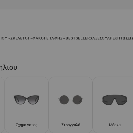
ΛΊΟΥ
ΣΚΕΛΕΤΟΊ
ΦΑΚΟΙ ΕΠΑΦΗΣ
BESTSELLERS
ΑΞΕΣΟΥΆΡ
ΕΚΠΤΏΣΕΙ
ηλίου
Σχημα γατας
Στρογγυλά
Μάσκα