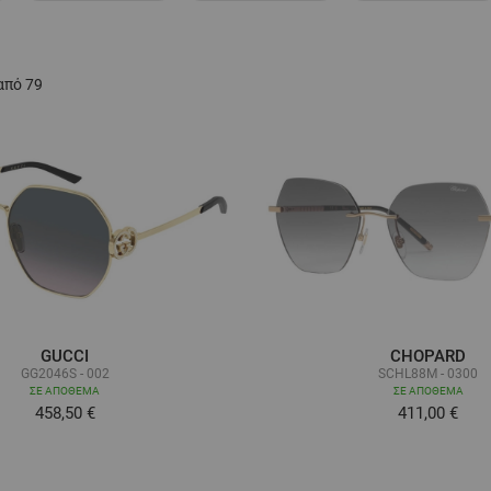
από
79
GUCCI
CHOPARD
GG2046S - 002
SCHL88M - 0300
ΣΕ ΑΠΌΘΕΜΑ
ΣΕ ΑΠΌΘΕΜΑ
458,50 €
411,00 €