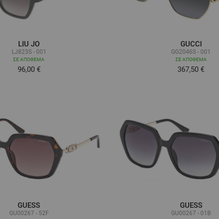
LIU JO
GUCCI
LJ823S - 001
GG2046S - 001
ΣΕ ΑΠΌΘΕΜΑ
ΣΕ ΑΠΌΘΕΜΑ
96,00 €
367,50 €
GUESS
GUESS
GU00267 - 52F
GU00267 - 01B