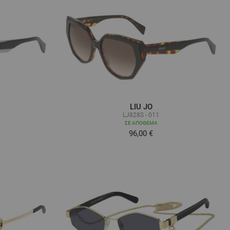
LIU JO
LJ828S - 011
ΣΕ ΑΠΌΘΕΜΑ
96,00 €