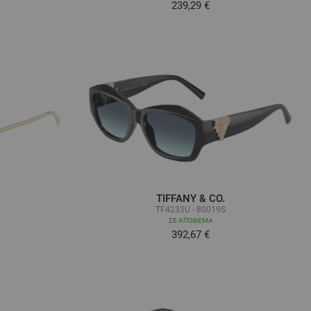
239,29 €
TIFFANY & CO.
TF4233U - 80019S
ΣΕ ΑΠΌΘΕΜΑ
392,67 €