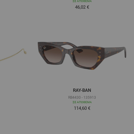
ΣΕ ΑΠΌΘΕΜΑ
46,02 €
RAY-BAN
RB4430 - 135913
ΣΕ ΑΠΌΘΕΜΑ
Τόσο χαμηλά όσο
114,60 €