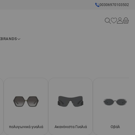
00306970103502
Search
Σ
BRANDS
πολυγωνικά γυαλιά
Ακανόνιστα Γυαλιά
Οβάλ