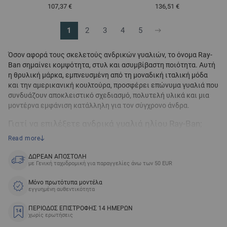
Τόσο χαμηλά όσο
Τόσο χαμηλά όσο
107,37 €
136,51 €
1
2
3
4
5
Διαβάζετε αυτή τη στιγμή τη σελίδα
Σελίδα
Σελίδα
Σελίδα
Σελίδα
Όσον αφορά τους σκελετούς ανδρικών γυαλιών, το όνομα Ray-
Ban σημαίνει κομψότητα, στυλ και ασυμβίβαστη ποιότητα. Αυτή
η θρυλική μάρκα, εμπνευσμένη από τη μοναδική ιταλική μόδα
και την αμερικανική κουλτούρα, προσφέρει επώνυμα γυαλιά που
συνδυάζουν αποκλειστικό σχεδιασμό, πολυτελή υλικά και μια
μοντέρνα εμφάνιση κατάλληλη για τον σύγχρονο άνδρα.
Γιατί να επιλέξετε ανδρικά γυαλιά ηλίου Ray-Ban;
Read more
Η μάρκα συνεχίζει να θέτει πρότυπα στον κόσμο των γυαλιών,
προσφέροντας μοντέλα που συνδυάζουν διαχρονικά κλασικά με
ΔΩΡΕΑΝ ΑΠΟΣΤΟΛΗ
με Γενική ταχυδρομική για παραγγελίες άνω των 50 EUR
μοντέρνες πινελιές. Σας παρέχουν:
Σχεδιαστικά γυαλιά με ξεχωριστό στυλ
– κάθε ανδρικός
Μόνο πρωτότυπα μοντέλα
σκελετός από τον κατασκευαστή είναι προσεκτικά
εγγυημένη αυθεντικότητα
σχεδιασμένος για να προσφέρει κομψότητα και
ΠΕΡΙΟΔΟΣ ΕΠΙΣΤΡΟΦΗΣ 14 ΗΜΕΡΩΝ
αυτοπεποίθηση. Ο ξεχωριστός σχεδιασμός τονίζει την
χωρίς ερωτήσεις
ατομικότητα όλων όσων τα φορούν.