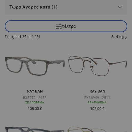
Τώρα Αγορές κατά (1)
Φίλτρα
Στοιχεία
1
-
60
από
281
Sorting
RAY-BAN
RAY-BAN
RX5279 - 8453
RX3694V - 2511
ΣΕ ΑΠΌΘΕΜΑ
ΣΕ ΑΠΌΘΕΜΑ
Τόσο χαμηλά όσο
Τόσο χαμηλά όσο
108,00 €
102,00 €