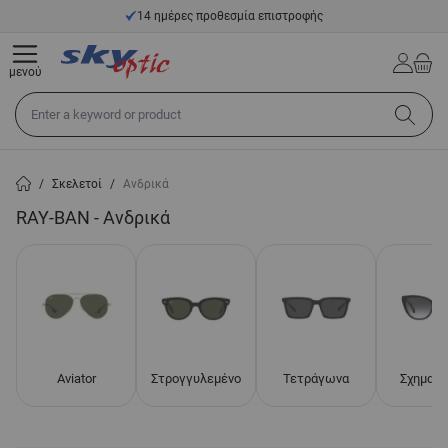
Μετάβαση στο περιεχόμενο
14 ημέρες προθεσμία επιστροφής
μενού
Αναζήτηση σε όλο το κατάστημα...
/
Σκελετοί
/
Ανδρικά
RAY-BAN - Ανδρικά
Aviator
Στρογγυλεμένο
Τετράγωνα
Σχημα γ