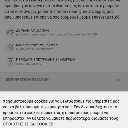
πρόσβαση σε κανένα από τα Φυσικά μας καταστήματα μπορούν
να κάνουν αγορές μέσω της διαδικτυακής πλατφόρμας μας,
όπου μπορούμε επίσης να σας συμβουλέψουμε επαγγελματικά
ΔΩΡΕΑΝ ΑΠΟΣΤΟΛΗ
με Γενική ταχυδρομική για παραγγελίες άνω των 50 EUR
Μόνο πρωτότυπα μοντέλα
εγγυημένη αυθεντικότητα
ΠΕΡΙΟΔΟΣ ΕΠΙΣΤΡΟΦΗΣ 14 ΗΜΕΡΩΝ
χωρίς ερωτήσεις
ΕΞΥΠΗΡΈΤΗΣΗ ΠΕΛΑΤΏΝ
ΣΧΕΤΙΚΆ ΜΕ SKYOPTIC
Χρησιμοποιούμε cookies για να βελτιώσουμε τις υπηρεσίες μας
και να βελτιώσουμε την εμπειρία σας. Εάν δεν αποδεχτείτε τα
CONTACT US
προαιρετικά cookies παρακάτω, η εμπειρία σας μπορεί να
επηρεαστεί. Αν θέλετε να μάθετε περισσότερα, διαβάστε τους
NEWSLETTER SUBSCRIPTION
ΟΡΟΙ ΧΡΗΣΗΣ ΚΑΙ COOKIES