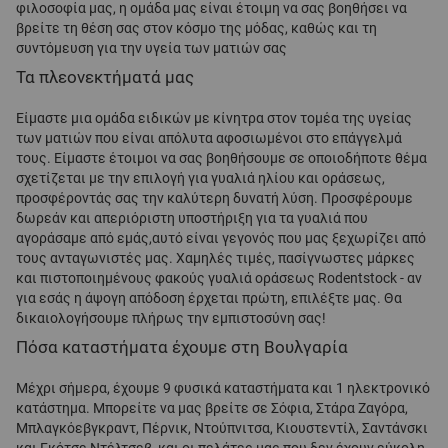
φιλοσοφία μας, η ομάδα μας είναι έτοιμη να σας βοηθήσει να
βρείτε τη θέση σας στον κόσμο της μόδας, καθώς και τη
συντόμευση για την υγεία των ματιών σας
Τα πλεονεκτήματά μας
Είμαστε μια ομάδα ειδικών με κίνητρα στον τομέα της υγείας
των ματιών που είναι απόλυτα αφοσιωμένοι στο επάγγελμά
τους. Είμαστε έτοιμοι να σας βοηθήσουμε σε οποιοδήποτε θέμα
σχετίζεται με την επιλογή για γυαλιά ηλίου και οράσεως,
προσφέροντάς σας την καλύτερη δυνατή λύση. Προσφέρουμε
δωρεάν και απεριόριστη υποστήριξη για τα γυαλιά που
αγοράσαμε από εμάς,αυτό είναι γεγονός που μας ξεχωρίζει από
τους ανταγωνιστές μας. Χαμηλές τιμές, πασίγνωστες μάρκες
και πιστοποιημένους φακούς γυαλιά οράσεως Rodentstock - αν
για εσάς η άψογη απόδοση έρχεται πρώτη, επιλέξτε μας. Θα
δικαιολογήσουμε πλήρως την εμπιστοσύνη σας!
Πόσα καταστήματα έχουμε στη Βουλγαρία
Μέχρι σήμερα, έχουμε 9 φυσικά καταστήματα και 1 ηλεκτρονικό
κατάστημα. Μπορείτε να μας βρείτε σε Σόφια, Στάρα Ζαγόρα,
Μπλαγκόεβγκραντ, Πέρνικ, Ντούπνιτσα, Κιουστεντίλ, Σαντάνσκι
και Γκότσε Ντέλτσεβ, και οι πελάτες μας που δεν έχουν εύκολη