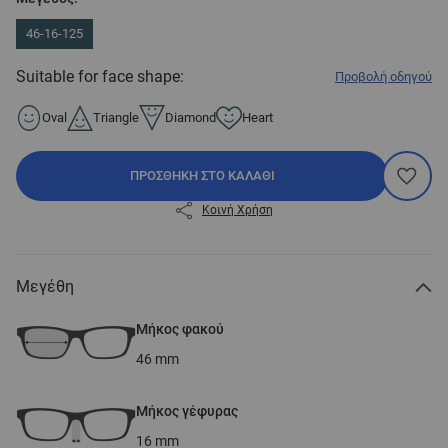
46-16-125
Suitable for face shape:
Προβολή οδηγού
Oval
Triangle
Diamond
Heart
ΠΡΟΣΘΉΚΗ ΣΤΟ ΚΑΛΆΘΙ
Κοινή Χρήση
Μεγέθη
Μήκος φακού
46
mm
Μήκος γέφυρας
16
mm