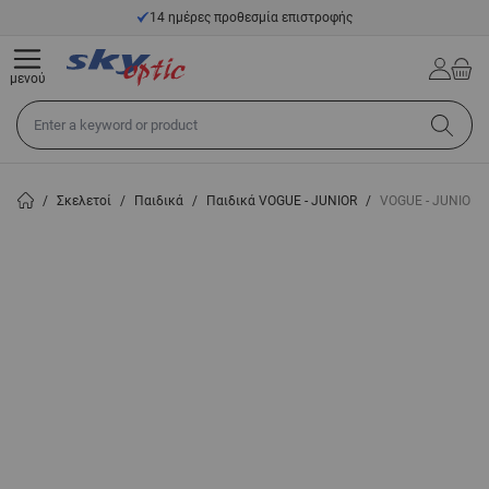
Μετάβαση στο περιεχόμενο
14 ημέρες προθεσμία επιστροφής
μενού
Αναζήτηση σε όλο το κατάστημα...
/
Σκελετοί
/
Παιδικά
/
Παιδικά VOGUE - JUNIOR
/
VOGUE - JUNIOR V