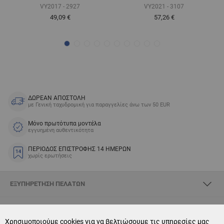
VY2017 - 2927
VY2021 - 3107
49,09 €
57,26 €
ΔΩΡΕΑΝ ΑΠΟΣΤΟΛΗ
με Γενική ταχυδρομική για παραγγελίες άνω των 50 EUR
Μόνο πρωτότυπα μοντέλα
εγγυημένη αυθεντικότητα
ΠΕΡΙΟΔΟΣ ΕΠΙΣΤΡΟΦΗΣ 14 ΗΜΕΡΩΝ
χωρίς ερωτήσεις
ΕΞΥΠΗΡΈΤΗΣΗ ΠΕΛΑΤΏΝ
ΣΧΕΤΙΚΆ ΜΕ SKYOPTIC
Χρησιμοποιούμε cookies για να βελτιώσουμε τις υπηρεσίες μας