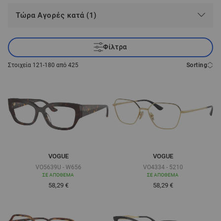
Τώρα Αγορές κατά (1)
Φίλτρα
Στοιχεία
121
-
180
από
425
Sorting
VOGUE
VOGUE
VO5639U - W656
VO4334 - 5210
ΣΕ ΑΠΌΘΕΜΑ
ΣΕ ΑΠΌΘΕΜΑ
Τόσο χαμηλά όσο
Τόσο χαμηλά όσο
58,29 €
58,29 €