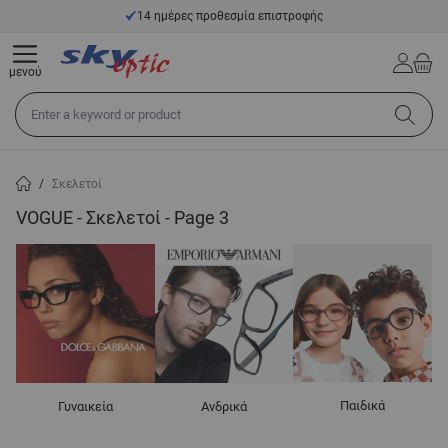
Μετάβαση στο περιεχόμενο
14 ημέρες προθεσμία επιστροφής
μενού
Αναζήτηση σε όλο το κατάστημα...
/
Σκελετοί
VOGUE - Σκελετοί - Page 3
Παιδικά
Γυναικεία
Ανδρικά