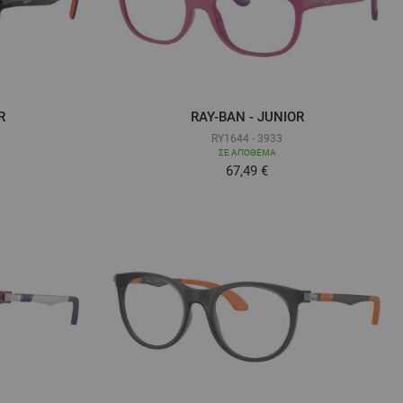
R
RAY-BAN - JUNIOR
RY1644 - 3933
ΣΕ ΑΠΌΘΕΜΑ
ά όσο
Τόσο χαμηλά όσο
67,49 €