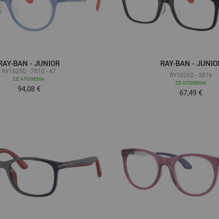
RAY-BAN - JUNIOR
RAY-BAN - JUNIO
RY1625D - 7510 - 47
RY1626D - 3876
ΣΕ ΑΠΌΘΕΜΑ
ΣΕ ΑΠΌΘΕΜΑ
94,08 €
Τόσο χαμηλ
67,49 €