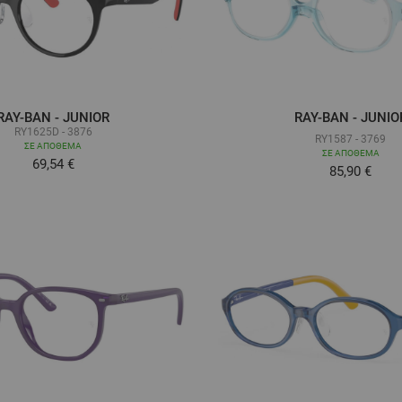
RAY-BAN - JUNIOR
RAY-BAN - JUNIO
RY1625D - 3876
RY1587 - 3769
ΣΕ ΑΠΌΘΕΜΑ
ΣΕ ΑΠΌΘΕΜΑ
69,54 €
Τόσο χαμηλ
85,90 €