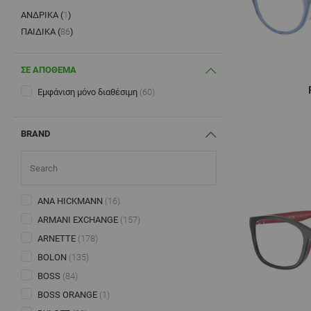
ΑΝΔΡΙΚΆ (
1
)
PRODUCTS AVAILABLE
ΠΑΙΔΙΚΆ (
86
)
PRODUCTS AVAILABLE
ΣΕ ΑΠΟΘΕΜΑ
Εμφάνιση μόνο διαθέσιμη
(60)
BRAND
ANA HICKMANN
(16)
ARMANI EXCHANGE
(157)
ARNETTE
(178)
BOLON
(135)
BOSS
(84)
BOSS ORANGE
(1)