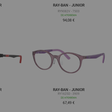
R
RAY-BAN - JUNIOR
RY9082V - 7503
ΣΕ ΑΠΌΘΕΜΑ
ά όσο
Τόσο χαμηλά όσο
94,08 €
R
RAY-BAN - JUNIOR
RY1625D - 3909
ΣΕ ΑΠΌΘΕΜΑ
67,49 €
ά όσο