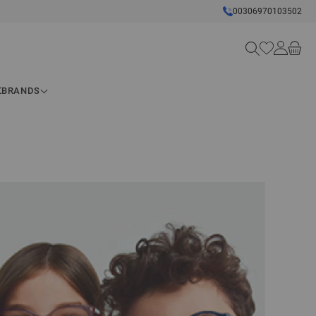
00306970103502
Search
Σ
BRANDS