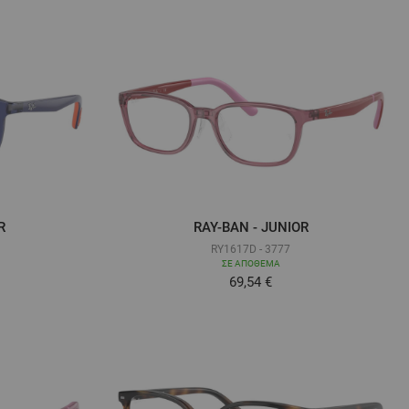
R
RAY-BAN - JUNIOR
RY1617D - 3777
ΣΕ ΑΠΌΘΕΜΑ
ά όσο
Τόσο χαμηλά όσο
69,54 €