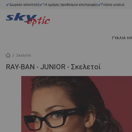
Μετάβαση στο περιεχόμενο
Δωρεάν αποστολή
14 ημέρες προθεσμία επιστροφής
Γνήσια γυαλιά
ΓΥΑΛΙΆ Η
/
Σκελετοί
RAY-BAN - JUNIOR - Σκελετοί