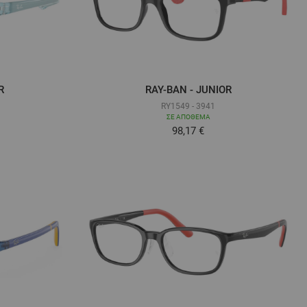
R
RAY-BAN - JUNIOR
RY1549 - 3941
ΣΕ ΑΠΌΘΕΜΑ
ά όσο
Τόσο χαμηλά όσο
98,17 €