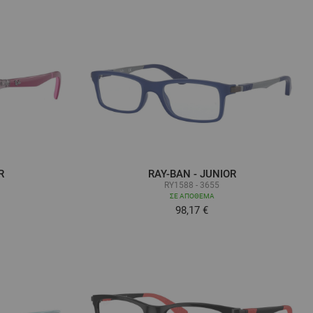
R
RAY-BAN - JUNIOR
RY1588 - 3655
ΣΕ ΑΠΌΘΕΜΑ
98,17 €