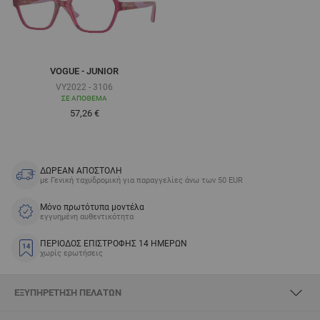
VOGUE - JUNIOR
VY2022 - 3106
ΣΕ ΑΠΌΘΕΜΑ
Τόσο χαμηλά όσο
57,26 €
ΔΩΡΕΑΝ ΑΠΟΣΤΟΛΗ
με Γενική ταχυδρομική για παραγγελίες άνω των 50 EUR
Μόνο πρωτότυπα μοντέλα
εγγυημένη αυθεντικότητα
ΠΕΡΙΟΔΟΣ ΕΠΙΣΤΡΟΦΗΣ 14 ΗΜΕΡΩΝ
χωρίς ερωτήσεις
ΕΞΥΠΗΡΈΤΗΣΗ ΠΕΛΑΤΏΝ