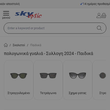
Μετάβαση στο περιεχόμενο
14 ημέρες προθεσμία επιστροφής
μενού
Αναζήτηση σε όλο το κατάστημα...
/
Σκελετοί
/
Παιδικά
πολυγωνικά γυαλιά - Συλλογη 2024 - Παιδικά
Στρογγυλεμένο
Τετράγωνα
Σχημα γατας
Στρογγ