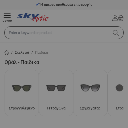
Μετάβαση στο περιεχόμενο
14 ημέρες προθεσμία επιστροφής
μενού
Αναζήτηση σε όλο το κατάστημα...
/
Σκελετοί
/
Παιδικά
Οβάλ - Παιδικά
Στρογγυλεμένο
Τετράγωνα
Σχημα γατας
Στρογγ