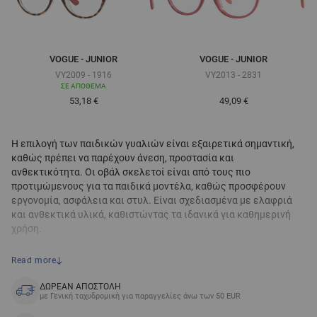
VOGUE - JUNIOR
VOGUE - JUNIOR
VY2009 - 1916
VY2013 - 2831
ΣΕ ΑΠΌΘΕΜΑ
Τόσο χαμηλά όσο
Τόσο χαμηλά όσο
53,18 €
49,09 €
Η επιλογή των παιδικών γυαλιών είναι εξαιρετικά σημαντική,
καθώς πρέπει να παρέχουν άνεση, προστασία και
ανθεκτικότητα. Οι οβάλ σκελετοί είναι από τους πιο
προτιμώμενους για τα παιδικά μοντέλα, καθώς προσφέρουν
εργονομία, ασφάλεια και στυλ. Είναι σχεδιασμένα με ελαφριά
και ανθεκτικά υλικά, καθιστώντας τα ιδανικά για καθημερινή
χρήση.
Κύρια χαρακτηριστικά των οβάλ παιδικών σκελετών
Read more
γυαλιών
ΔΩΡΕΑΝ ΑΠΟΣΤΟΛΗ
με Γενική ταχυδρομική για παραγγελίες άνω των 50 EUR
Οι οβάλ σκελετοί δεν είναι απλώς ένα κομψό αξεσουάρ, αλλά
και μια πρακτική επιλογή για βέλτιστη προστασία και άνεση και