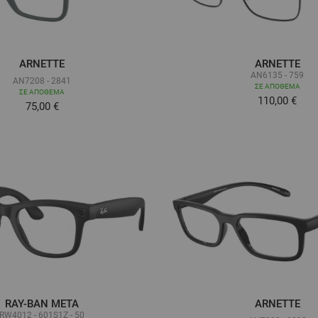
ARNETTE
ARNETTE
AN6135 - 759
AN7208 - 2841
ΣΕ ΑΠΌΘΕΜΑ
ΣΕ ΑΠΌΘΕΜΑ
110,00 €
Τόσο χαμηλά όσο
75,00 €
RAY-BAN META
ARNETTE
RW4012 - 601S1Z - 50