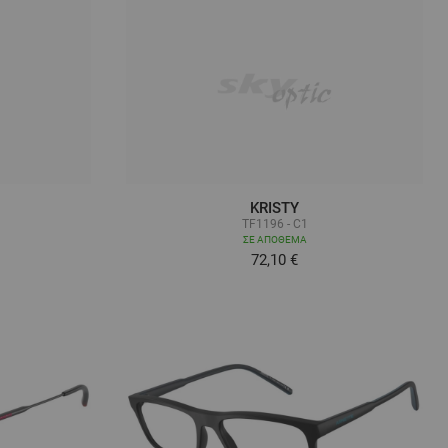
KRISTY
2
TF1196 - C1
ΣΕ ΑΠΌΘΕΜΑ
72,10 €