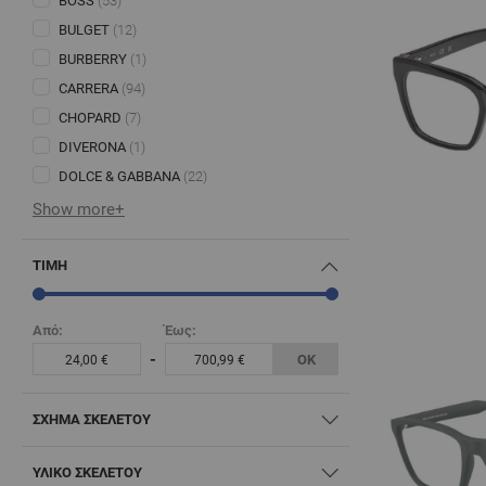
BOSS
(53)
BULGET
(12)
BURBERRY
(1)
CARRERA
(94)
CHOPARD
(7)
DIVERONA
(1)
DOLCE & GABBANA
(22)
Show more+
ΤΙΜΉ
Από:
Έως:
-
ΟΚ
24,00 €
700,99 €
ΣΧΉΜΑ ΣΚΕΛΕΤΟΎ
ΥΛΙΚΌ ΣΚΕΛΕΤΟΎ