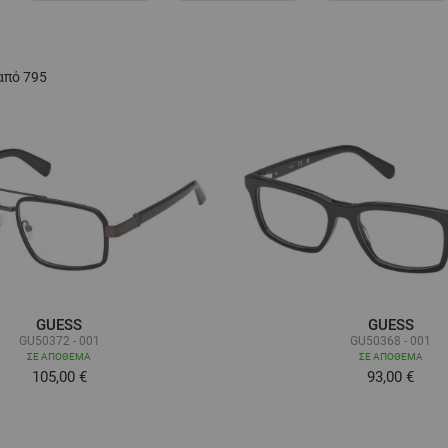
από
795
GUESS
GUESS
GU50372 - 001
GU50368 - 001
ΣΕ ΑΠΌΘΕΜΑ
ΣΕ ΑΠΌΘΕΜΑ
105,00 €
93,00 €