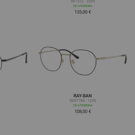
RX7552 - 3209
ΣΕ ΑΠΌΘΕΜΑ
ά όσο
Τόσο χαμηλά όσο
135,00 €
RAY-BAN
RX8778D - 1250
ΣΕ ΑΠΌΘΕΜΑ
108,00 €
ά όσο