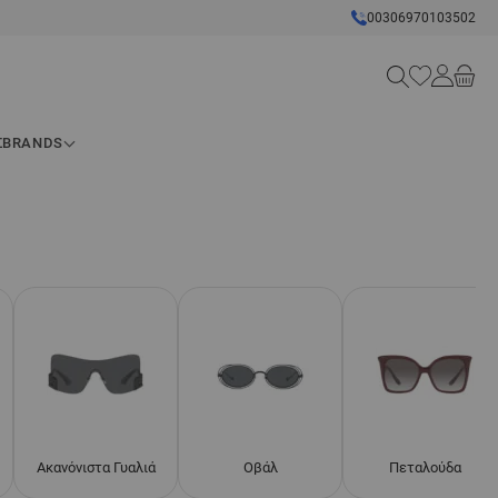
00306970103502
Search
Σ
BRANDS
Ακανόνιστα Γυαλιά
Οβάλ
Πεταλούδα