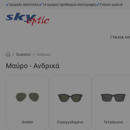
Μετάβαση στο περιεχόμενο
Δωρεάν αποστολή
14 ημέρες προθεσμία επιστροφής
Γνήσια γυαλιά
ΓΥΑΛΙΆ Η
/
Σκελετοί
/
Ανδρικά
Μαύρο - Ανδρικά
Aviator
Στρογγυλεμένο
Τετράγωνα