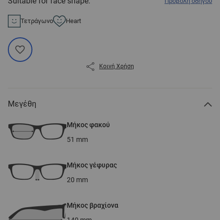
Suitable for face shape:
Προβολή οδηγού
Τετράγωνο
Heart
Κοινή Χρήση
Μεγέθη
Μήκος φακού
51
mm
Μήκος γέφυρας
20
mm
Μήκος βραχίονα
140
mm