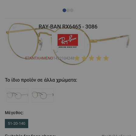
RAY-BAN RX6465 - 3086
ΕΞΑΝΤΛΗΜΈΝΟ
1422104248
Το ίδιο προϊόν σε άλλα χρώματα:
Μέγεθος:
51-20-140