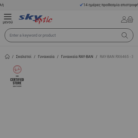
Μετάβαση στο περιεχόμενο
14 ημέρες προθεσμία επιστροφής
μενού
Αναζήτηση σε όλο το κατάστημα...
/
Σκελετοί
/
Γυναικεία
/
Γυναικεία RAY-BAN
/
RAY-BAN RX6465 - 30