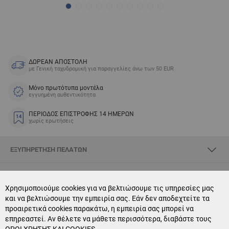
ΔΩΡΕΑΝ ΑΠΟΣΤΟΛΗ
με Γενική ταχυδρομική για παραγγελίες άνω των 50 EUR
Μόνο πρωτότυπα μοντέλα
εγγυημένη αυθεντικότητα
ΠΕΡΙΟΔΟΣ ΕΠΙΣΤΡΟΦΗΣ 14 ΗΜΕΡΩΝ
χωρίς ερωτήσεις
ΕΞΥΠΗΡΈΤΗΣΗ ΠΕΛΑΤΏΝ
ΣΧΕΤΙΚΆ ΜΕ SKYOPTIC
Χρησιμοποιούμε cookies για να βελτιώσουμε τις υπηρεσίες μας
και να βελτιώσουμε την εμπειρία σας. Εάν δεν αποδεχτείτε τα
CONTACT US
προαιρετικά cookies παρακάτω, η εμπειρία σας μπορεί να
επηρεαστεί. Αν θέλετε να μάθετε περισσότερα, διαβάστε τους
NEWSLETTER SUBSCRIPTION