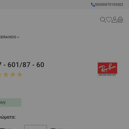
00306970103502
Search
Σ
BRANDS
- 601/87 - 60
λή!
χρώματα: