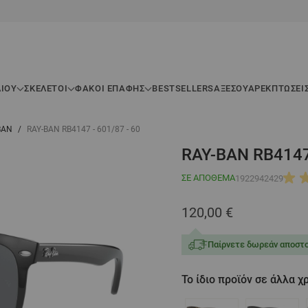
ΛΊΟΥ
ΣΚΕΛΕΤΟΊ
ΦΑΚΟΙ ΕΠΑΦΗΣ
BESTSELLERS
ΑΞΕΣΟΥΆΡ
ΕΚΠΤΏΣΕΙ
-BAN
/
RAY-BAN RB4147 - 601/87 - 60
RAY-BAN RB4147 
ΣΕ ΑΠΌΘΕΜΑ
1922942429
120,00 €
Παίρνετε δωρεάν αποστο
Το ίδιο προϊόν σε άλλα 