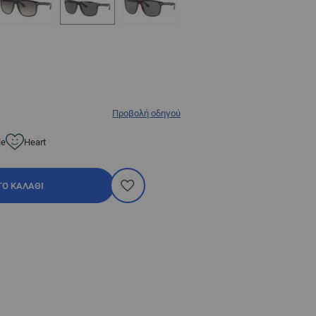
Προβολή οδηγού
le
Heart
ΤΟ ΚΑΛΆΘΙ