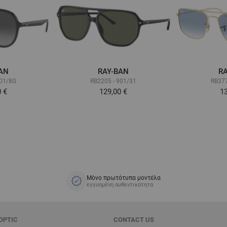
AN
RAY-BAN
R
601/8G
RB2205 - 901/31
RB377
0 €
129,00 €
13
Μόνο πρωτότυπα μοντέλα
εγγυημένη αυθεντικότητα
OPTIC
CONTACT US