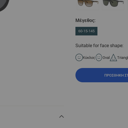
Μέγεθος:
60-15-145
Suitable for face shape:
Κύκλος
Oval
Triang
ΠΡΟΣΘΉΚΗ Σ