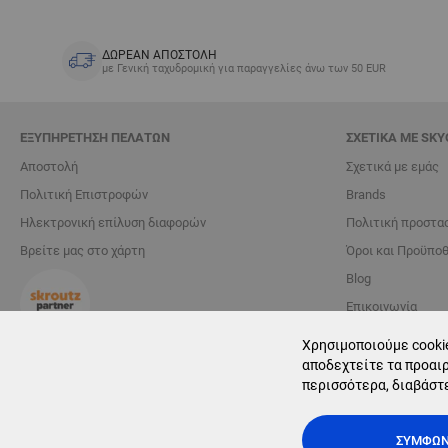
ΔΩΡΕΑΝ ΑΠΟΣΤΟΛΗ
με Γενική ταχυδρομική για παραγγελίες άνω των 50 EUR
ΕΞΥΠΗΡΈΤΗΣΗ ΠΕΛΑΤΏΝ
ΣΧΕΤΙΚΆ ΜΕ SKY
Αποστολή
Σχετικά με εμάς
Πολιτική Επιστροφών
Brands
Ηλεκτρονική επίλυση διαφορών
Πολιτική προστα
Βρείτε μας στο χάρτη
Όροι και Προϋπο
Blog
Επικοινωνία
Χρησιμοποιούμε cookie
Διαχείριση cookie
αποδεχτείτε τα προαιρ
περισσότερα, διαβάστ
ΣΥΜΦΩ