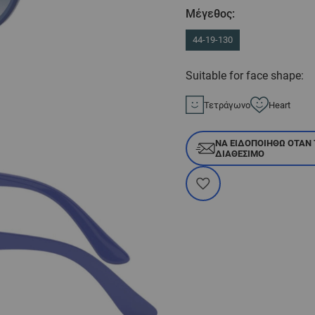
Μέγεθος:
44-19-130
Suitable for face shape:
Τετράγωνο
Heart
ΝΑ ΕΙΔΟΠΟΙΗΘΏ ΌΤΑΝ 
ΔΙΑΘΈΣΙΜΟ