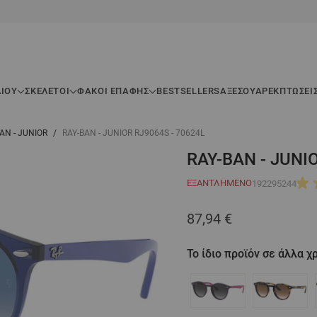
ΛΊΟΥ
ΣΚΕΛΕΤΟΊ
ΦΑΚΟΙ ΕΠΑΦΗΣ
BESTSELLERS
ΑΞΕΣΟΥΆΡ
ΕΚΠΤΏΣΕΙ
-BAN - JUNIOR
/
RAY-BAN - JUNIOR RJ9064S - 70624L
RAY-BAN - JUNI
ΕΞΑΝΤΛΗΜΈΝΟ
192295244
87,94 €
Το ίδιο προϊόν σε άλλα 