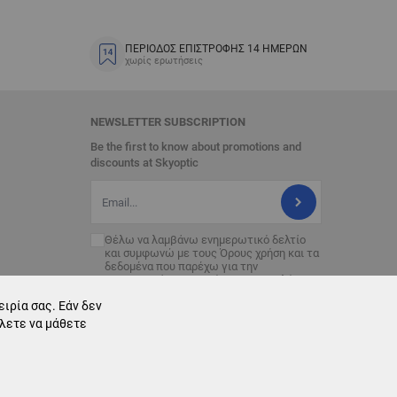
ΠΕΡΙΟΔΟΣ ΕΠΙΣΤΡΟΦΗΣ 14 ΗΜΕΡΩΝ
χωρίς ερωτήσεις
NEWSLETTER SUBSCRIPTION
Be the first to know about promotions and
discounts at Skyoptic
Διεύθυνση Email
Θέλω να λαμβάνω ενημερωτικό δελτίο
και συμφωνώ με τους
Όρους χρήση
και τα
δεδομένα που παρέχω για την
επεξεργασία με σκοπό την αποστολή του
ενημερωτικού δελτίου.
ιρία σας. Εάν δεν
έλετε να μάθετε