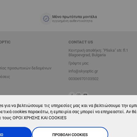
Μόνο πρωτότυπα μοντέλα
εγγυημένη αυθεντικότητα
OPTIC
CONTACT US
Κεντρική αποθήκη: "Pliska" str. fl.1
Blagoevgrad, Bulgaria
Γράψτε μας
σίας προσωπικών δεδομένων
info@skyoptic.gr
θέσεις
00306970103502
s για να βελτιώσουμε τις υπηρεσίες μας και να βελτιώσουμε την εμπε
ετικά cookies παρακάτω, η εμπειρία σας μπορεί να επηρεαστεί. Αν θ
ε τους
ΟΡΟΙ ΧΡΗΣΗΣ ΚΑΙ COOKIES
ΝΏ
ΠΡΟΒΟΛΉ COOKIES