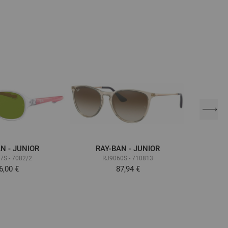
N - JUNIOR
RAY-BAN - JUNIOR
RA
7S - 7082/2
RJ9060S - 710813
R
6,00 €
87,94 €