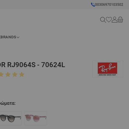
00306970103502
Search
Σ
BRANDS
OR RJ9064S - 70624L
χρώματα: