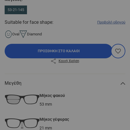
53-21-145
Suitable for face shape:
Προβολή οδηγού
Oval
Diamond
ΠΡΟΣΘΉΚΗ ΣΤΟ ΚΑΛΆΘΙ
Κοινή Χρήση
Μεγέθη
Μήκος φακού
53
mm
Μήκος γέφυρας
21
mm