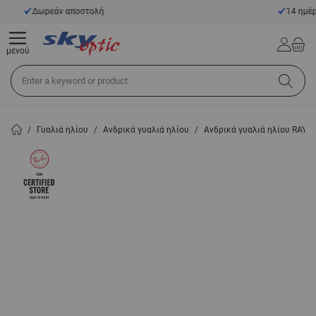
Μετάβαση στο περιεχόμενο
14 ημέρες προθεσμία επιστροφής
μενού
Αναζήτηση σε όλο το κατάστημα...
/
Γυαλιά ηλίου
/
Ανδρικά γυαλιά ηλίου
/
Ανδρικά γυαλιά ηλίου RAY-