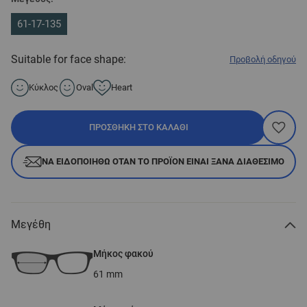
61-17-135
Suitable for face shape:
Προβολή οδηγού
Κύκλος
Oval
Heart
ΠΡΟΣΘΉΚΗ ΣΤΟ ΚΑΛΆΘΙ
ΝΑ ΕΙΔΟΠΟΙΗΘΏ ΌΤΑΝ ΤΟ ΠΡΟΪΌΝ ΕΊΝΑΙ ΞΑΝΆ ΔΙΑΘΈΣΙΜΟ
Μεγέθη
Μήκος φακού
61
mm