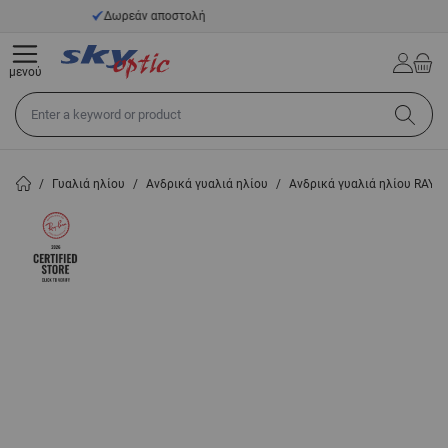
Μετάβαση στο περιεχόμενο
14 ημέρες προθεσμία επιστροφής
μενού
Αναζήτηση σε όλο το κατάστημα...
/
Γυαλιά ηλίου
/
Ανδρικά γυαλιά ηλίου
/
Ανδρικά γυαλιά ηλίου RAY-