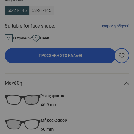
50-21-145
53-21-145
Suitable for face shape:
Προβολή οδηγού
Τετράγωνο
Heart
ΠΡΟΣΘΉΚΗ ΣΤΟ ΚΑΛΆΘΙ
Μεγέθη
Ύψος φακού
46.9
mm
Μήκος φακού
50
mm