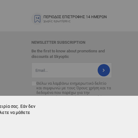
ΠΕΡΙΟΔΟΣ ΕΠΙΣΤΡΟΦΗΣ 14 ΗΜΕΡΩΝ
χωρίς ερωτήσεις
NEWSLETTER SUBSCRIPTION
Be the first to know about promotions and
discounts at Skyoptic
Διεύθυνση Email
Θέλω να λαμβάνω ενημερωτικό δελτίο
και συμφωνώ με τους
Όρους χρήση
και τα
δεδομένα που παρέχω για την
επεξεργασία με σκοπό την αποστολή του
ενημερωτικού δελτίου.
ιρία σας. Εάν δεν
έλετε να μάθετε