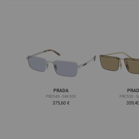
PRADA
PRA
PRD54S - 04K30X
PRC53S - 
375,60 €
359,4