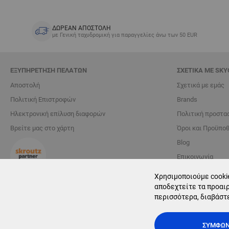
ΔΩΡΕΑΝ ΑΠΟΣΤΟΛΗ
με Γενική ταχυδρομική για παραγγελίες άνω των 50 EUR
ΕΞΥΠΗΡΈΤΗΣΗ ΠΕΛΑΤΏΝ
ΣΧΕΤΙΚΆ ΜΕ SKY
Αποστολή
Σχετικά με εμάς
Πολιτική Επιστροφών
Brands
Ηλεκτρονική επίλυση διαφορών
Πολιτική προστα
Βρείτε μας στο χάρτη
Όροι και Προϋπο
Blog
Επικοινωνία
Χρησιμοποιούμε cookie
Διαχείριση cookie
αποδεχτείτε τα προαιρ
περισσότερα, διαβάστ
ΣΥΜΦΩ