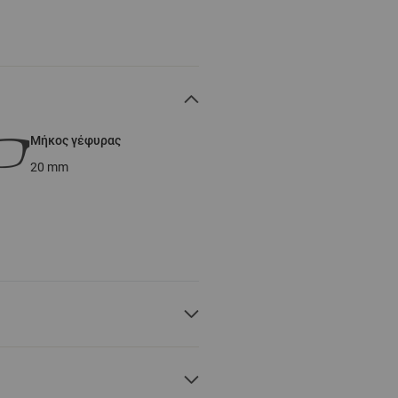
Μήκος γέφυρας
20
mm