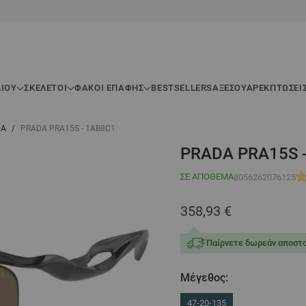
ΛΊΟΥ
ΣΚΕΛΕΤΟΊ
ΦΑΚΟΙ ΕΠΑΦΗΣ
BESTSELLERS
ΑΞΕΣΟΥΆΡ
ΕΚΠΤΏΣΕΙ
DA
/
PRADA PRA15S - 1AB8C1
PRADA PRA15S 
ΣΕ ΑΠΌΘΕΜΑ
8056262076125
358,93 €
Παίρνετε δωρεάν αποστο
Μέγεθος:
47-20-135