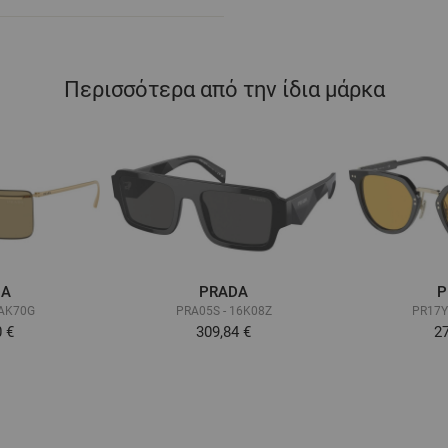
Περισσότερα από την ίδια μάρκα
DA
PRADA
P
5AK70G
PRA05S - 16K08Z
PR17Y
0 €
309,84 €
27