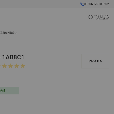
00306970103502
Search
Σ
BRANDS
- 1AB8C1
λή!