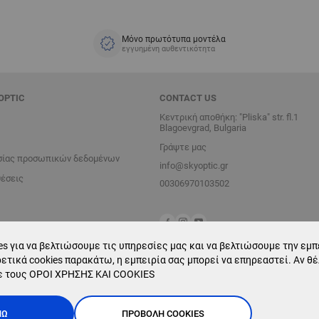
Μόνο πρωτότυπα μοντέλα
εγγυημένη αυθεντικότητα
OPTIC
CONTACT US
Κεντρική αποθήκη: "Pliska" str. fl.1
Blagoevgrad, Bulgaria
Γράψτε μας
σίας προσωπικών δεδομένων
info@skyoptic.gr
θέσεις
00306970103502
s για να βελτιώσουμε τις υπηρεσίες μας και να βελτιώσουμε την εμπε
ετικά cookies παρακάτω, η εμπειρία σας μπορεί να επηρεαστεί. Αν θ
ε τους
ΟΡΟΙ ΧΡΗΣΗΣ ΚΑΙ COOKIES
ΝΏ
ΠΡΟΒΟΛΉ COOKIES