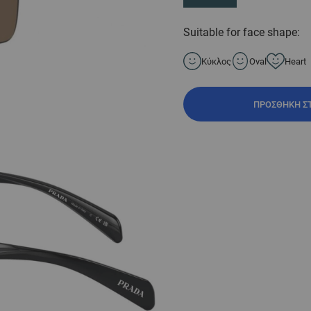
Suitable for face shape:
Κύκλος
Oval
Heart
ΠΡΟΣΘΉΚΗ Σ