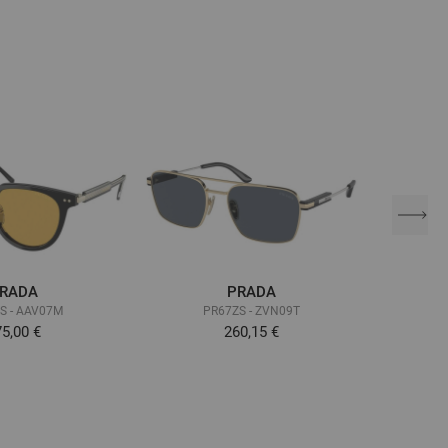
RADA
PRADA
S - AAV07M
PR67ZS - ZVN09T
P
5,00 €
260,15 €