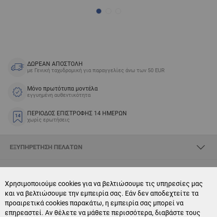
ΔΩΡΕΑΝ ΑΠΟΣΤΟΛΗ
με Γενική ταχυδρομική για παραγγελίες άνω των 50 EUR
Μόνο πρωτότυπα μοντέλα
εγγυημένη αυθεντικότητα
ΠΕΡΙΟΔΟΣ ΕΠΙΣΤΡΟΦΗΣ 14 ΗΜΕΡΩΝ
χωρίς ερωτήσεις
ΕΞΥΠΗΡΈΤΗΣΗ ΠΕΛΑΤΏΝ
ΣΧΕΤΙΚΆ ΜΕ SKYOPTIC
Χρησιμοποιούμε cookies για να βελτιώσουμε τις υπηρεσίες μας
και να βελτιώσουμε την εμπειρία σας. Εάν δεν αποδεχτείτε τα
CONTACT US
προαιρετικά cookies παρακάτω, η εμπειρία σας μπορεί να
επηρεαστεί. Αν θέλετε να μάθετε περισσότερα, διαβάστε τους