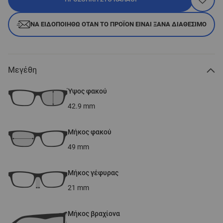
ΝΑ ΕΙΔΟΠΟΙΗΘΏ ΌΤΑΝ ΤΟ ΠΡΟΪΌΝ ΕΊΝΑΙ ΞΑΝΆ ΔΙΑΘΈΣΙΜΟ
Μεγέθη
Ύψος φακού
42.9
mm
Μήκος φακού
49
mm
Μήκος γέφυρας
21
mm
Μήκος βραχίονα