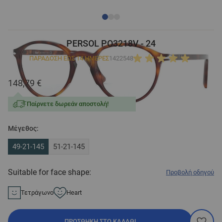
PERSOL PO3218V - 24
ΠΑΡΑΔΟΣΗ ΕΩΣ 14 ΗΜΕΡΕΣ
1422548
148,79 €
Παίρνετε δωρεάν αποστολή!
Μέγεθος:
49-21-145
51-21-145
Suitable for face shape:
Προβολή οδηγού
Τετράγωνο
Heart
ΠΡΟΣΘΉΚΗ ΣΤΟ ΚΑΛΆΘΙ