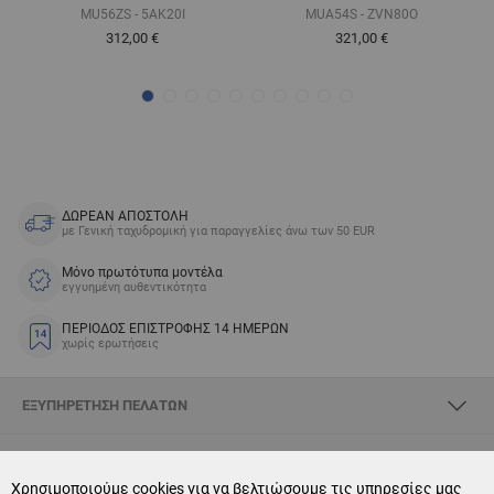
MU56ZS - 5AK20I
MUA54S - ZVN80O
312,00 €
321,00 €
ΔΩΡΕΑΝ ΑΠΟΣΤΟΛΗ
με Γενική ταχυδρομική για παραγγελίες άνω των 50 EUR
Μόνο πρωτότυπα μοντέλα
εγγυημένη αυθεντικότητα
ΠΕΡΙΟΔΟΣ ΕΠΙΣΤΡΟΦΗΣ 14 ΗΜΕΡΩΝ
χωρίς ερωτήσεις
ΕΞΥΠΗΡΈΤΗΣΗ ΠΕΛΑΤΏΝ
ΣΧΕΤΙΚΆ ΜΕ SKYOPTIC
Χρησιμοποιούμε cookies για να βελτιώσουμε τις υπηρεσίες μας