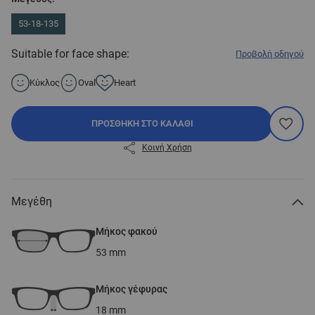
53-18-135
Suitable for face shape:
Προβολή οδηγού
Κύκλος
Oval
Heart
ΠΡΟΣΘΉΚΗ ΣΤΟ ΚΑΛΆΘΙ
Κοινή Χρήση
Μεγέθη
Μήκος φακού
53
mm
Μήκος γέφυρας
18
mm