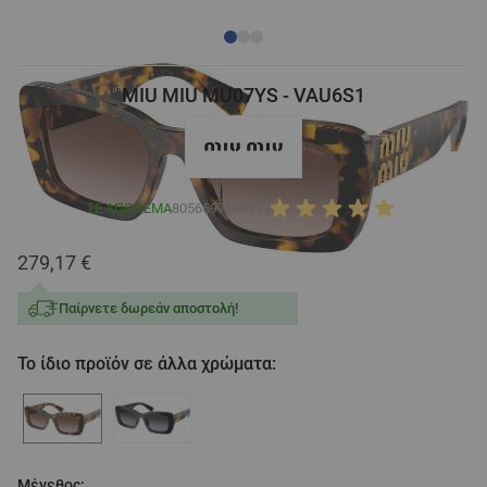
MIU MIU MU07YS - VAU6S1
ΣΕ ΑΠΌΘΕΜΑ
8056597884112
279,17 €
Παίρνετε δωρεάν αποστολή!
Το ίδιο προϊόν σε άλλα χρώματα:
Μέγεθος: