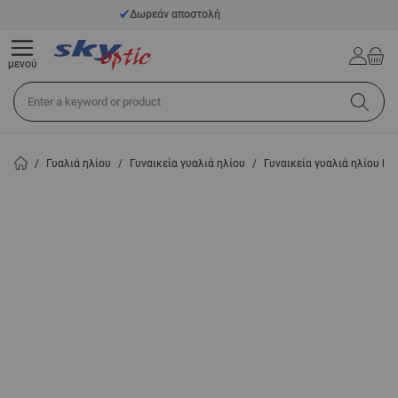
Μετάβαση στο περιεχόμενο
οστολή
14 ημέρες προθεσμία επιστ
μενού
Αναζήτηση σε όλο το κατάστημα...
/
Γυαλιά ηλίου
/
Γυναικεία γυαλιά ηλίου
/
Γυναικεία γυαλιά ηλίου MI