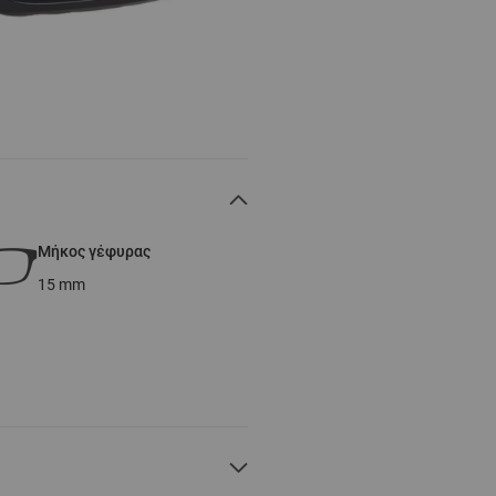
Μήκος γέφυρας
15
mm