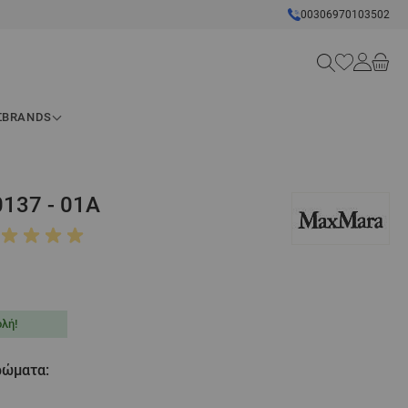
00306970103502
Search
Σ
BRANDS
37 - 01A
λή!
χρώματα: