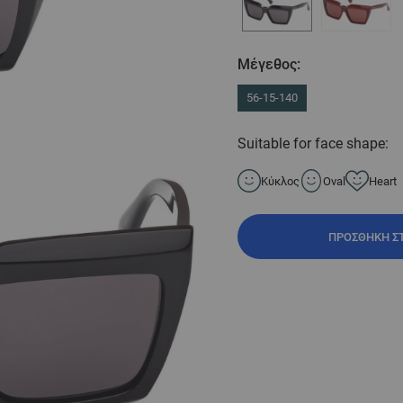
Μέγεθος:
56-15-140
Suitable for face shape:
Κύκλος
Oval
Heart
ΠΡΟΣΘΉΚΗ Σ