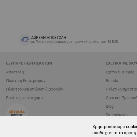
ΔΩΡΕΑΝ ΑΠΟΣΤΟΛΗ
με Γενική ταχυδρομική για παραγγελίες άνω των 50 EUR
ΕΞΥΠΗΡΈΤΗΣΗ ΠΕΛΑΤΏΝ
ΣΧΕΤΙΚΆ ΜΕ SKY
Αποστολή
Σχετικά με εμάς
Πολιτική Επιστροφών
Brands
Ηλεκτρονική επίλυση διαφορών
Πολιτική προστα
Βρείτε μας στο χάρτη
Όροι και Προϋπο
Blog
Επικοινωνία
Χρησιμοποιούμε cookie
Διαχείριση cookie
αποδεχτείτε τα προαιρ