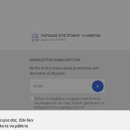
ΠΕΡΙΟΔΟΣ ΕΠΙΣΤΡΟΦΗΣ 14 ΗΜΕΡΩΝ
χωρίς ερωτήσεις
NEWSLETTER SUBSCRIPTION
Be the first to know about promotions and
discounts at Skyoptic
Διεύθυνση Email
Θέλω να λαμβάνω ενημερωτικό δελτίο
και συμφωνώ με τους
Όρους χρήση
και τα
δεδομένα που παρέχω για την
επεξεργασία με σκοπό την αποστολή του
ενημερωτικού δελτίου.
ιρία σας. Εάν δεν
έλετε να μάθετε