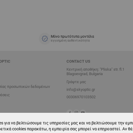
Μόνο πρωτότυπα μοντέλα
εγγυημένη αυθεντικότητα
OPTIC
CONTACT US
Κεντρική αποθήκη: "Pliska" str. fl.1
Blagoevgrad, Bulgaria
Γράψτε μας
σίας προσωπικών δεδομένων
info@skyoptic.gr
θέσεις
00306970103502
s για να βελτιώσουμε τις υπηρεσίες μας και να βελτιώσουμε την εμπε
ετικά cookies παρακάτω, η εμπειρία σας μπορεί να επηρεαστεί. Αν θ