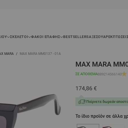
ΛΊΟΥ
ΣΚΕΛΕΤΟΊ
ΦΑΚΟΙ ΕΠΑΦΗΣ
BESTSELLERS
ΑΞΕΣΟΥΆΡ
ΕΚΠΤΏΣΕΙ
 MAX MARA
/
MAX MARA MM0137 - 01A
MAX MARA MM01
ΣΕ ΑΠΌΘΕΜΑ
889214566140
174,86 €
Παίρνετε δωρεάν αποστο
Το ίδιο προϊόν σε άλλα 