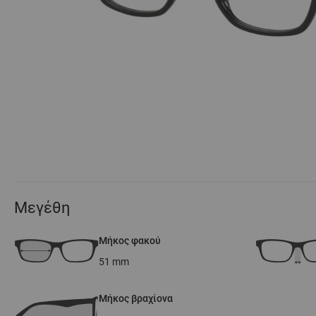
Μεγέθη
Μήκος φακού
51
mm
Μήκος βραχίονα