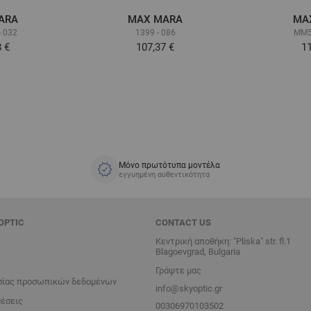
ARA
MAX MARA
MA
 032
1399 - 086
MM5
8 €
107,37 €
11
Μόνο πρωτότυπα μοντέλα
εγγυημένη αυθεντικότητα
OPTIC
CONTACT US
Κεντρική αποθήκη: "Pliska" str. fl.1
Blagoevgrad, Bulgaria
Γράψτε μας
σίας προσωπικών δεδομένων
info@skyoptic.gr
θέσεις
00306970103502