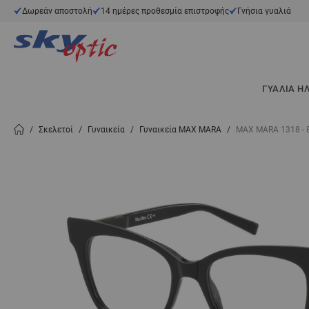
Μετάβαση στο περιεχόμενο
Δωρεάν αποστολή
14 ημέρες προθεσμία επιστροφής
Γνήσια γυαλιά
ΓΥΑΛΙΆ Η
/
Σκελετοί
/
Γυναικεία
/
Γυναικεία MAX MARA
/
MAX MARA 1318 - 