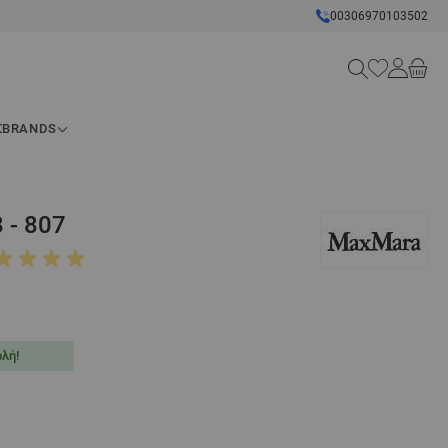
00306970103502
Search
Σ
BRANDS
 - 807
λή!