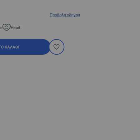
Προβολή οδηγού
le
Heart
ΤΟ ΚΑΛΆΘΙ