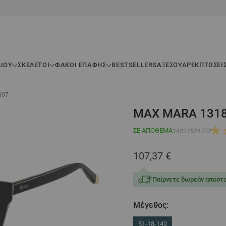
ΛΊΟΥ
ΣΚΕΛΕΤΟΊ
ΦΑΚΟΙ ΕΠΑΦΗΣ
BESTSELLERS
ΑΞΕΣΟΥΆΡ
ΕΚΠΤΏΣΕΙ
807
MAX MARA 1318
ΣΕ ΑΠΌΘΕΜΑ
14227524722
107,37 €
Παίρνετε δωρεάν αποστο
Μέγεθος:
51-18-140