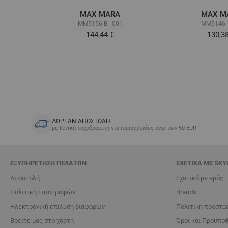
MAX MARA
MAX M
MM5156-B - 001
MM5146 -
144,44 €
130,3
ΔΩΡΕΑΝ ΑΠΟΣΤΟΛΗ
με Γενική ταχυδρομική για παραγγελίες άνω των 50 EUR
ΕΞΥΠΗΡΈΤΗΣΗ ΠΕΛΑΤΏΝ
ΣΧΕΤΙΚΆ ΜΕ SKY
Αποστολή
Σχετικά με εμάς
Πολιτική Επιστροφών
Brands
Ηλεκτρονική επίλυση διαφορών
Πολιτική προστα
Βρείτε μας στο χάρτη
Όροι και Προϋπο