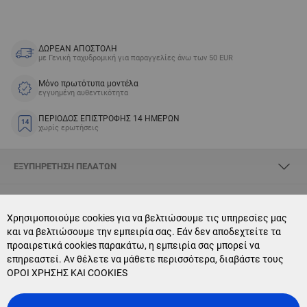
ΔΩΡΕΑΝ ΑΠΟΣΤΟΛΗ
με Γενική ταχυδρομική για παραγγελίες άνω των 50 EUR
Μόνο πρωτότυπα μοντέλα
εγγυημένη αυθεντικότητα
ΠΕΡΙΟΔΟΣ ΕΠΙΣΤΡΟΦΗΣ 14 ΗΜΕΡΩΝ
χωρίς ερωτήσεις
ΕΞΥΠΗΡΈΤΗΣΗ ΠΕΛΑΤΏΝ
ΣΧΕΤΙΚΆ ΜΕ SKYOPTIC
Χρησιμοποιούμε cookies για να βελτιώσουμε τις υπηρεσίες μας
και να βελτιώσουμε την εμπειρία σας. Εάν δεν αποδεχτείτε τα
CONTACT US
προαιρετικά cookies παρακάτω, η εμπειρία σας μπορεί να
επηρεαστεί. Αν θέλετε να μάθετε περισσότερα, διαβάστε τους
NEWSLETTER SUBSCRIPTION
ΟΡΟΙ ΧΡΗΣΗΣ ΚΑΙ COOKIES