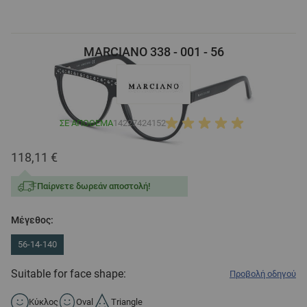
MARCIANO 338 - 001 - 56
ΣΕ ΑΠΌΘΕΜΑ
14227424152
118,11 €
Παίρνετε δωρεάν αποστολή!
Μέγεθος:
56-14-140
Suitable for face shape:
Προβολή οδηγού
Κύκλος
Oval
Triangle