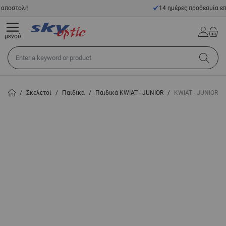
Μετάβαση στο περιεχόμενο
14 ημέρες προθεσμία επιστροφής
μενού
Αναζήτηση σε όλο το κατάστημα...
/
Σκελετοί
/
Παιδικά
/
Παιδικά KWIAT - JUNIOR
/
KWIAT - JUNIOR K 