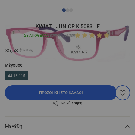
KWIAT - JUNIOR K 5083 - E
ΣΕ ΑΠΌΘΕΜΑ
3800990051030
35,58 €
Μέγεθος:
44-16-115
ΠΡΟΣΘΉΚΗ ΣΤΟ ΚΑΛΆΘΙ
Κοινή Χρήση
Μεγέθη