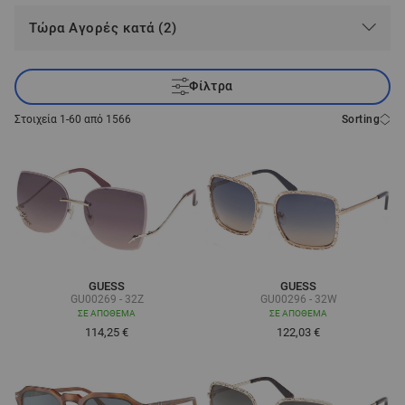
Τώρα Αγορές κατά (2)
Φίλτρα
Στοιχεία
1
-
60
από
1566
Sorting
GUESS
GUESS
GU00269 - 32Z
GU00296 - 32W
ΣΕ ΑΠΌΘΕΜΑ
ΣΕ ΑΠΌΘΕΜΑ
114,25 €
122,03 €