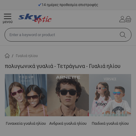
Μετάβαση στο περιεχόμενο
14 ημέρες προθεσμία επιστροφής
μενού
Αναζήτηση σε όλο το κατάστημα...
/
Γυαλιά ηλίου
πολυγωνικά γυαλιά - Τετράγωνα - Γυαλιά ηλίου
Γυναικεία γυαλιά ηλίου
Ανδρικά γυαλιά ηλίου
Παιδικά γυαλιά ηλίου