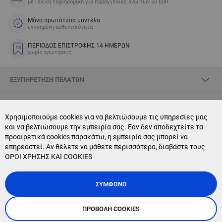
με Γενική ταχυδρομική για παραγγελίες άνω των 50 EUR
Μόνο πρωτότυπα μοντέλα
εγγυημένη αυθεντικότητα
ΠΕΡΙΟΔΟΣ ΕΠΙΣΤΡΟΦΗΣ 14 ΗΜΕΡΩΝ
χωρίς ερωτήσεις
ΕΞΥΠΗΡΈΤΗΣΗ ΠΕΛΑΤΏΝ
ΣΧΕΤΙΚΆ ΜΕ SKYOPTIC
Χρησιμοποιούμε cookies για να βελτιώσουμε τις υπηρεσίες μας
και να βελτιώσουμε την εμπειρία σας. Εάν δεν αποδεχτείτε τα
CONTACT US
προαιρετικά cookies παρακάτω, η εμπειρία σας μπορεί να
επηρεαστεί. Αν θέλετε να μάθετε περισσότερα, διαβάστε τους
NEWSLETTER SUBSCRIPTION
ΟΡΟΙ ΧΡΗΣΗΣ ΚΑΙ COOKIES
ΣΥΜΦΩΝΏ
ΠΡΟΒΟΛΉ COOKIES
Copyright © 2025, Sky Optic. All Rights Reserved.