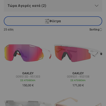
Τώρα Αγορές κατά (2)
Φίλτρα
25
είδη
Sorting
OAKLEY
OAKLEY
OO9513D - 951303
OO9531 - 953108
ΣΕ ΑΠΌΘΕΜΑ
ΣΕ ΑΠΌΘΕΜΑ
150,00 €
171,00 €