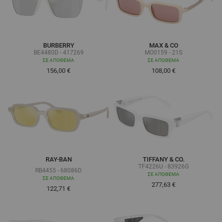
BURBERRY
MAX & CO
BE4480D - 417269
MO0159 - 21S
ΣΕ ΑΠΌΘΕΜΑ
ΣΕ ΑΠΌΘΕΜΑ
156,00 €
108,00 €
RAY-BAN
TIFFANY & CO.
TF4226U - 83926G
RB4455 - 68086D
ΣΕ ΑΠΌΘΕΜΑ
ΣΕ ΑΠΌΘΕΜΑ
277,63 €
Τόσο χαμηλά όσο
122,71 €