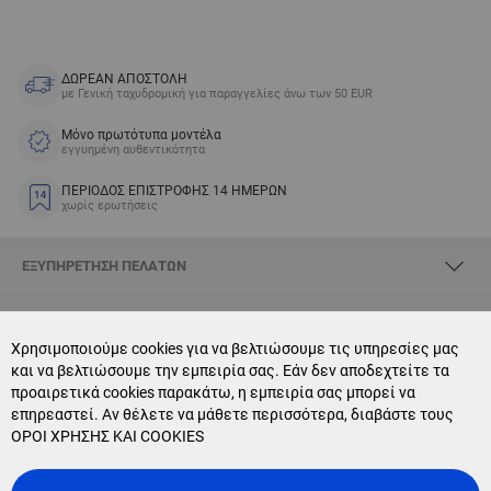
ΔΩΡΕΑΝ ΑΠΟΣΤΟΛΗ
με Γενική ταχυδρομική για παραγγελίες άνω των 50 EUR
Μόνο πρωτότυπα μοντέλα
εγγυημένη αυθεντικότητα
ΠΕΡΙΟΔΟΣ ΕΠΙΣΤΡΟΦΗΣ 14 ΗΜΕΡΩΝ
χωρίς ερωτήσεις
ΕΞΥΠΗΡΈΤΗΣΗ ΠΕΛΑΤΏΝ
ΣΧΕΤΙΚΆ ΜΕ SKYOPTIC
Χρησιμοποιούμε cookies για να βελτιώσουμε τις υπηρεσίες μας
και να βελτιώσουμε την εμπειρία σας. Εάν δεν αποδεχτείτε τα
CONTACT US
προαιρετικά cookies παρακάτω, η εμπειρία σας μπορεί να
επηρεαστεί. Αν θέλετε να μάθετε περισσότερα, διαβάστε τους
NEWSLETTER SUBSCRIPTION
ΟΡΟΙ ΧΡΗΣΗΣ ΚΑΙ COOKIES