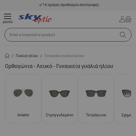
Μετάβαση στο περιεχόμενο
14 ημέρες προθεσμία επιστροφής
μενού
Αναζήτηση σε όλο το κατάστημα...
/
Γυαλιά ηλίου
/
Γυναικεία γυαλιά ηλίου
Ορθογώνια - Λευκό - Γυναικεία γυαλιά ηλίου
Aviator
Στρογγυλεμένο
Τετράγωνα
Σχημα γ