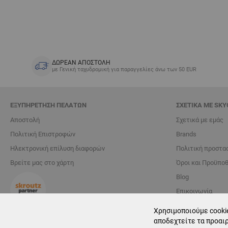
ΔΩΡΕΑΝ ΑΠΟΣΤΟΛΗ
με Γενική ταχυδρομική για παραγγελίες άνω των 50 EUR
ΕΞΥΠΗΡΈΤΗΣΗ ΠΕΛΑΤΏΝ
ΣΧΕΤΙΚΆ ΜΕ SKY
Αποστολή
Σχετικά με εμάς
Πολιτική Επιστροφών
Brands
Ηλεκτρονική επίλυση διαφορών
Πολιτική προστα
Βρείτε μας στο χάρτη
Όροι και Προϋπο
Blog
Επικοινωνία
Χρησιμοποιούμε cookie
Διαχείριση cookie
αποδεχτείτε τα προαιρ