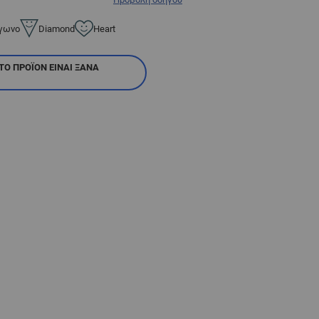
γωνο
Diamond
Heart
ΤΟ ΠΡΟΪΌΝ ΕΊΝΑΙ ΞΑΝΆ