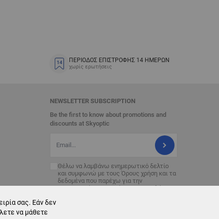
ΠΕΡΙΟΔΟΣ ΕΠΙΣΤΡΟΦΗΣ 14 ΗΜΕΡΩΝ
χωρίς ερωτήσεις
NEWSLETTER SUBSCRIPTION
Be the first to know about promotions and
discounts at Skyoptic
Διεύθυνση Email
Θέλω να λαμβάνω ενημερωτικό δελτίο
και συμφωνώ με τους
Όρους χρήση
και τα
δεδομένα που παρέχω για την
επεξεργασία με σκοπό την αποστολή του
ενημερωτικού δελτίου.
ιρία σας. Εάν δεν
έλετε να μάθετε