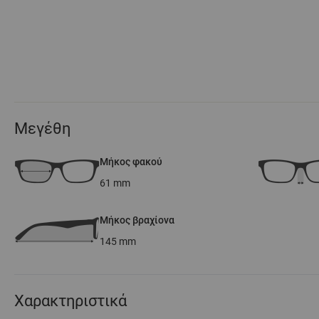
Μεγέθη
Μήκος φακού
61
mm
Μήκος βραχίονα
145
mm
Χαρακτηριστικά