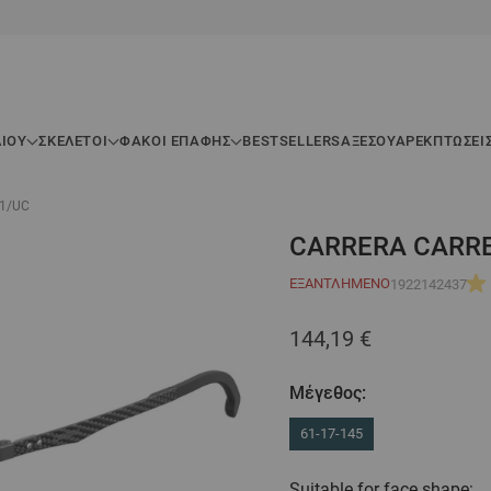
ΛΊΟΥ
ΣΚΕΛΕΤΟΊ
ΦΑΚΟΙ ΕΠΑΦΗΣ
BESTSELLERS
ΑΞΕΣΟΥΆΡ
ΕΚΠΤΏΣΕΙ
J1/UC
CARRERA CARRE
ΕΞΑΝΤΛΗΜΈΝΟ
1922142437
144,19 €
Μέγεθος:
61-17-145
Suitable for face shape: