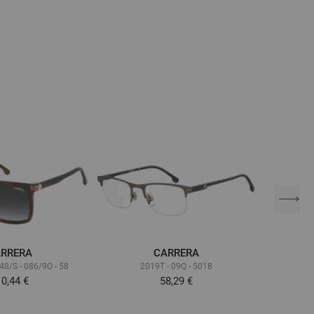
RRERA
CARRERA
8/S - 086/9O - 58
2019T - 09Q - 5018
CARRE
0,44 €
58,29 €