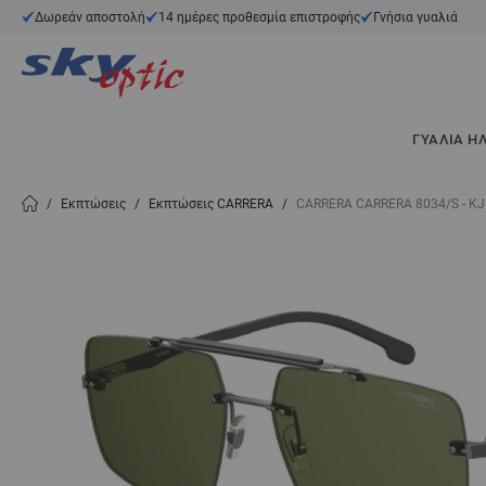
Μετάβαση στο περιεχόμενο
Δωρεάν αποστολή
14 ημέρες προθεσμία επιστροφής
Γνήσια γυαλιά
ΓΥΑΛΙΆ Η
/
Εκπτώσεις
/
Εκπτώσεις CARRERA
/
CARRERA CARRERA 8034/S - K