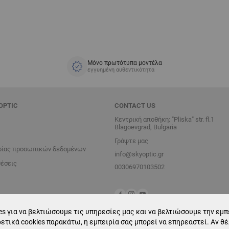
Μόνο πρωτότυπα μοντέλα
εγγυημένη αυθεντικότητα
OPTIC
CONTACT US
Κεντρική αποθήκη: "Pliska" str. fl.1
Blagoevgrad, Bulgaria
Γράψτε μας
σίας προσωπικών δεδομένων
info@skyoptic.gr
θέσεις
00306970103502
s για να βελτιώσουμε τις υπηρεσίες μας και να βελτιώσουμε την εμπε
ετικά cookies παρακάτω, η εμπειρία σας μπορεί να επηρεαστεί. Αν θ