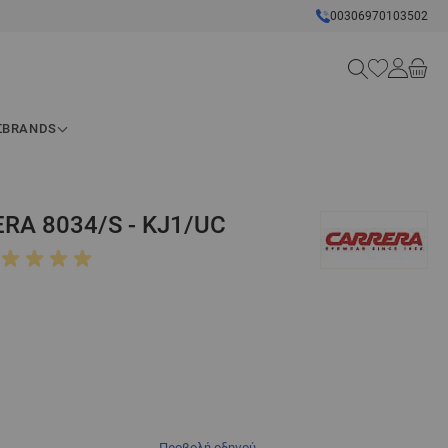
00306970103502
Search
Σ
BRANDS
RA 8034/S - KJ1/UC
Προβολή οδηγού