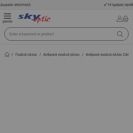
Μετάβαση στο περιεχόμενο
14 ημέρες προθεσμία επιστροφής
μενού
Αναζήτηση σε όλο το κατάστημα...
/
Γυαλιά ηλίου
/
Ανδρικά γυαλιά ηλίου
/
Ανδρικά γυαλιά ηλίου CAR