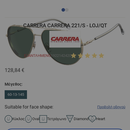
CARRERA CARRERA 221/S - LOJ/QT
ΕΞΑΝΤΛΗΜΈΝΟ
1922142420
128,84 €
Μέγεθος:
60-13-145
Suitable for face shape:
Προβολή οδηγού
Κύκλος
Oval
Τετράγωνο
Diamond
Heart