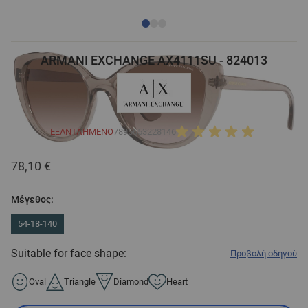
ARMANI EXCHANGE AX4111SU - 824013
ΕΞΑΝΤΛΗΜΈΝΟ
7895653228146
78,10 €
Μέγεθος:
54-18-140
Suitable for face shape:
Προβολή οδηγού
Oval
Triangle
Diamond
Heart