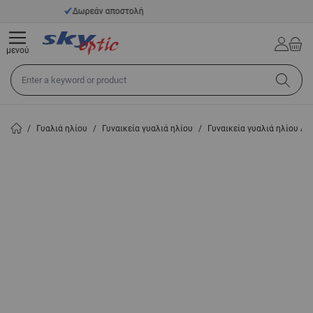
Μετάβαση στο περιεχόμενο
14 ημέρες προθεσμία επιστροφής
μενού
Αναζήτηση σε όλο το κατάστημα...
/
Γυαλιά ηλίου
/
Γυναικεία γυαλιά ηλίου
/
Γυναικεία γυαλιά ηλίου