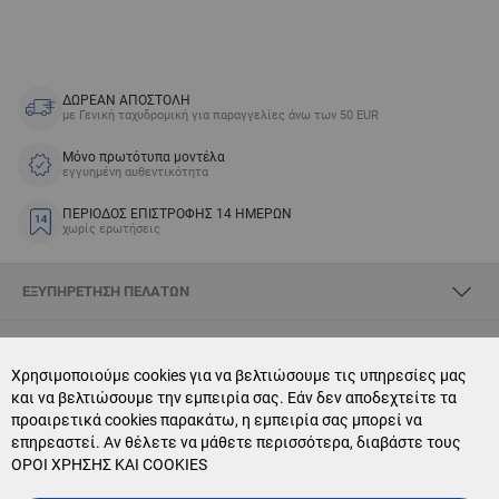
ΔΩΡΕΑΝ ΑΠΟΣΤΟΛΗ
με Γενική ταχυδρομική για παραγγελίες άνω των 50 EUR
Μόνο πρωτότυπα μοντέλα
εγγυημένη αυθεντικότητα
ΠΕΡΙΟΔΟΣ ΕΠΙΣΤΡΟΦΗΣ 14 ΗΜΕΡΩΝ
χωρίς ερωτήσεις
ΕΞΥΠΗΡΈΤΗΣΗ ΠΕΛΑΤΏΝ
ΣΧΕΤΙΚΆ ΜΕ SKYOPTIC
Χρησιμοποιούμε cookies για να βελτιώσουμε τις υπηρεσίες μας
και να βελτιώσουμε την εμπειρία σας. Εάν δεν αποδεχτείτε τα
CONTACT US
προαιρετικά cookies παρακάτω, η εμπειρία σας μπορεί να
επηρεαστεί. Αν θέλετε να μάθετε περισσότερα, διαβάστε τους
NEWSLETTER SUBSCRIPTION
ΟΡΟΙ ΧΡΗΣΗΣ ΚΑΙ COOKIES