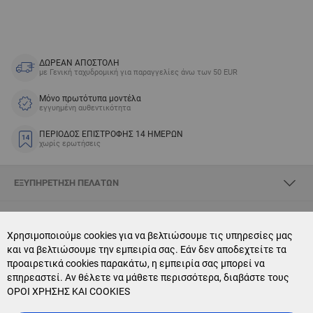
ΔΩΡΕΑΝ ΑΠΟΣΤΟΛΗ
με Γενική ταχυδρομική για παραγγελίες άνω των 50 EUR
Μόνο πρωτότυπα μοντέλα
εγγυημένη αυθεντικότητα
ΠΕΡΙΟΔΟΣ ΕΠΙΣΤΡΟΦΗΣ 14 ΗΜΕΡΩΝ
χωρίς ερωτήσεις
ΕΞΥΠΗΡΈΤΗΣΗ ΠΕΛΑΤΏΝ
ΣΧΕΤΙΚΆ ΜΕ SKYOPTIC
Χρησιμοποιούμε cookies για να βελτιώσουμε τις υπηρεσίες μας
και να βελτιώσουμε την εμπειρία σας. Εάν δεν αποδεχτείτε τα
CONTACT US
προαιρετικά cookies παρακάτω, η εμπειρία σας μπορεί να
επηρεαστεί. Αν θέλετε να μάθετε περισσότερα, διαβάστε τους
NEWSLETTER SUBSCRIPTION
ΟΡΟΙ ΧΡΗΣΗΣ ΚΑΙ COOKIES