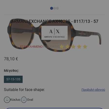
ARMANI EXCHANGE AX4029S - 8117/13 - 57
ΕΞΑΝΤΛΗΜΈΝΟ
1922324182
78,10 €
Μέγεθος:
57-15-135
Suitable for face shape:
Προβολή οδηγού
Κύκλος
Oval