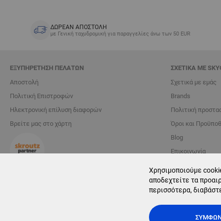
ΔΩΡΕΑΝ ΑΠΟΣΤΟΛΗ
με Γενική ταχυδρομική για παραγγελίες άνω των 50 EUR
ΕΞΥΠΗΡΈΤΗΣΗ ΠΕΛΑΤΏΝ
ΣΧΕΤΙΚΆ ΜΕ SKY
Αποστολή
Σχετικά με εμάς
Πολιτική Επιστροφών
Brands
Ηλεκτρονική επίλυση διαφορών
Πολιτική προστα
Βρείτε μας στο χάρτη
Όροι και Προϋπο
Blog
Επικοινωνία
Χρησιμοποιούμε cookie
Διαχείριση cookie
αποδεχτείτε τα προαιρ
περισσότερα, διαβάστ
ΣΥΜΦΩ