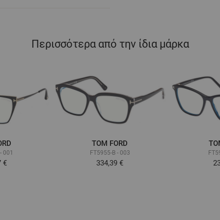
Περισσότερα από την ίδια μάρκα
ORD
TOM FORD
TO
- 001
FT5955-B - 003
FT5
7 €
334,39 €
23