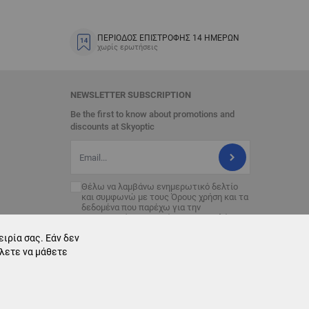
ΠΕΡΙΟΔΟΣ ΕΠΙΣΤΡΟΦΗΣ 14 ΗΜΕΡΩΝ
χωρίς ερωτήσεις
NEWSLETTER SUBSCRIPTION
Be the first to know about promotions and
discounts at Skyoptic
Διεύθυνση Email
Θέλω να λαμβάνω ενημερωτικό δελτίο
και συμφωνώ με τους
Όρους χρήση
και τα
δεδομένα που παρέχω για την
επεξεργασία με σκοπό την αποστολή του
ενημερωτικού δελτίου.
ιρία σας. Εάν δεν
έλετε να μάθετε