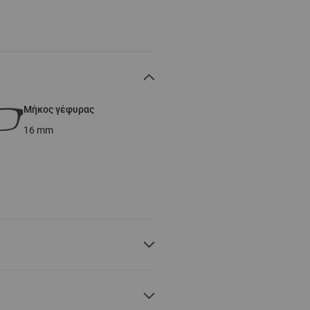
Μήκος γέφυρας
16
mm