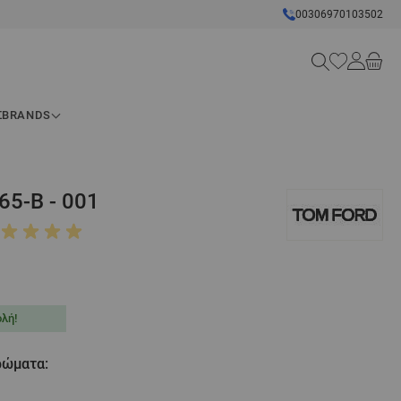
00306970103502
Search
Σ
BRANDS
5-B - 001
λή!
χρώματα: