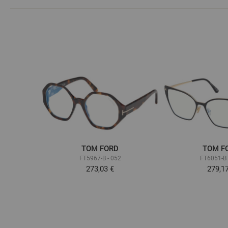
TOM FORD
TOM F
FT5967-B - 052
FT6051-B 
273,03 €
279,1