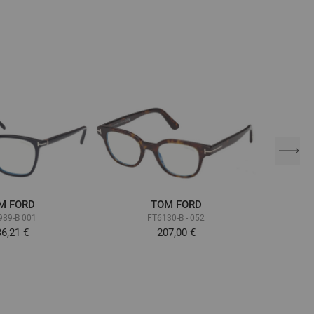
M FORD
TOM FORD
989-B 001
FT6130-B - 052
6,21 €
207,00 €