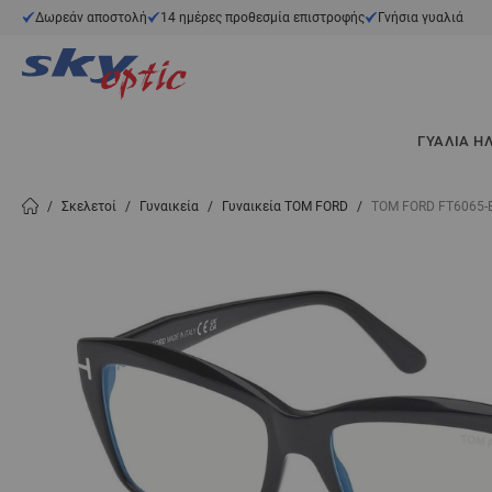
Μετάβαση στο περιεχόμενο
Δωρεάν αποστολή
14 ημέρες προθεσμία επιστροφής
Γνήσια γυαλιά
ΓΥΑΛΙΆ Η
/
Σκελετοί
/
Γυναικεία
/
Γυναικεία TOM FORD
/
TOM FORD FT6065-B