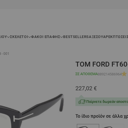
ΛΊΟΥ
ΣΚΕΛΕΤΟΊ
ΦΑΚΟΙ ΕΠΑΦΗΣ
BESTSELLERS
ΑΞΕΣΟΥΆΡ
ΕΚΠΤΏΣΕΙ
 - 001
TOM FORD FT606
ΣΕ ΑΠΌΘΕΜΑ
889214586964
227,02 €
Παίρνετε δωρεάν αποστο
Το ίδιο προϊόν σε άλλα 