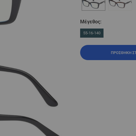
Μέγεθος:
55-16-140
ΠΡΟΣΘΉΚΗ Σ