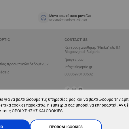
Μόνο πρωτότυπα μοντέλα
εγγυημένη αυθεντικότητα
OPTIC
CONTACT US
Κεντρική αποθήκη: "Pliska" str. fl.1
Blagoevgrad, Bulgaria
Γράψτε μας
σίας προσωπικών δεδομένων
info@skyoptic.gr
θέσεις
00306970103502
s για να βελτιώσουμε τις υπηρεσίες μας και να βελτιώσουμε την εμπε
ετικά cookies παρακάτω, η εμπειρία σας μπορεί να επηρεαστεί. Αν θ
ε τους
ΟΡΟΙ ΧΡΗΣΗΣ ΚΑΙ COOKIES
ΝΏ
ΠΡΟΒΟΛΉ COOKIES