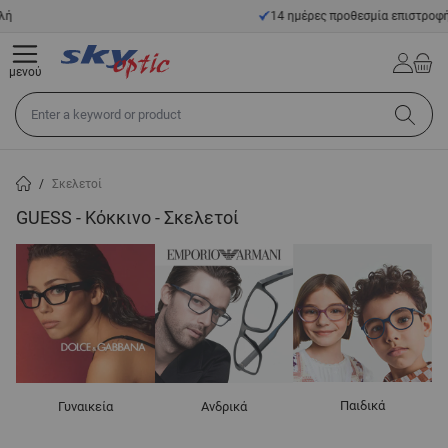
Μετάβαση στο περιεχόμενο
14 ημέρες προθεσμία επιστροφής
μενού
Αναζήτηση σε όλο το κατάστημα...
/
Σκελετοί
GUESS - Κόκκινο - Σκελετοί
Παιδικά
Γυναικεία
Ανδρικά