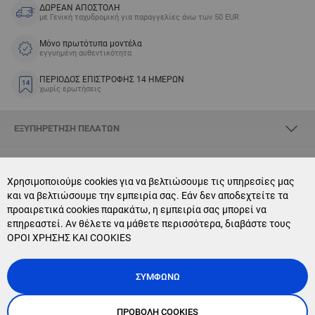
ΔΩΡΕΑΝ ΑΠΟΣΤΟΛΗ
με Γενική ταχυδρομική για παραγγελίες άνω των 50 EUR
Μόνο πρωτότυπα μοντέλα
εγγυημένη αυθεντικότητα
ΠΕΡΙΟΔΟΣ ΕΠΙΣΤΡΟΦΗΣ 14 ΗΜΕΡΩΝ
χωρίς ερωτήσεις
ΕΞΥΠΗΡΈΤΗΣΗ ΠΕΛΑΤΏΝ
ΣΧΕΤΙΚΆ ΜΕ SKYOPTIC
Χρησιμοποιούμε cookies για να βελτιώσουμε τις υπηρεσίες μας
και να βελτιώσουμε την εμπειρία σας. Εάν δεν αποδεχτείτε τα
CONTACT US
προαιρετικά cookies παρακάτω, η εμπειρία σας μπορεί να
επηρεαστεί. Αν θέλετε να μάθετε περισσότερα, διαβάστε τους
NEWSLETTER SUBSCRIPTION
ΟΡΟΙ ΧΡΗΣΗΣ ΚΑΙ COOKIES
ΣΥΜΦΩΝΏ
ΠΡΟΒΟΛΉ COOKIES
Copyright © 2025, Sky Optic. All Rights Reserved.