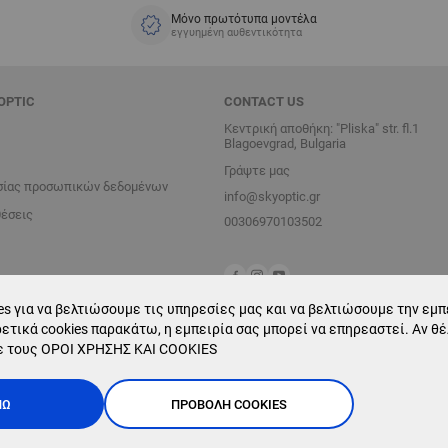
Μόνο πρωτότυπα μοντέλα
εγγυημένη αυθεντικότητα
OPTIC
CONTACT US
Κεντρική αποθήκη: "Pliska" str. fl.1
Blagoevgrad, Bulgaria
Γράψτε μας
σίας προσωπικών δεδομένων
info@skyoptic.gr
θέσεις
00306970103502
s για να βελτιώσουμε τις υπηρεσίες μας και να βελτιώσουμε την εμπε
ετικά cookies παρακάτω, η εμπειρία σας μπορεί να επηρεαστεί. Αν θ
ε τους
ΟΡΟΙ ΧΡΗΣΗΣ ΚΑΙ COOKIES
ΝΏ
ΠΡΟΒΟΛΉ COOKIES
Online store by
Stenik