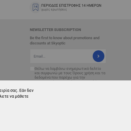
ΠΕΡΙΟΔΟΣ ΕΠΙΣΤΡΟΦΗΣ 14 ΗΜΕΡΩΝ
χωρίς ερωτήσεις
NEWSLETTER SUBSCRIPTION
Be the first to know about promotions and
discounts at Skyoptic
Διεύθυνση Email
Θέλω να λαμβάνω ενημερωτικό δελτίο
και συμφωνώ με τους
Όρους χρήση
και τα
δεδομένα που παρέχω για την
επεξεργασία με σκοπό την αποστολή του
ενημερωτικού δελτίου.
ιρία σας. Εάν δεν
έλετε να μάθετε