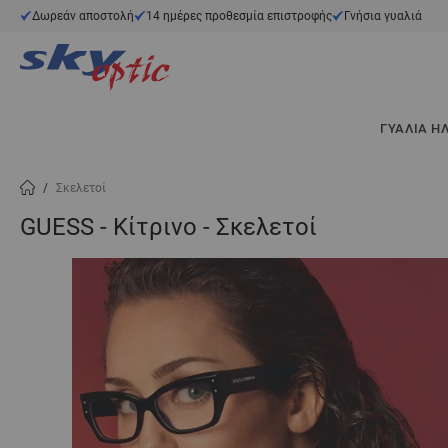
Μετάβαση στο περιεχόμενο
Δωρεάν αποστολή
14 ημέρες προθεσμία επιστροφής
Γνήσια γυαλιά
ΓΥΑΛΙΆ Η
/
Σκελετοί
GUESS - Κίτρινο - Σκελετοί