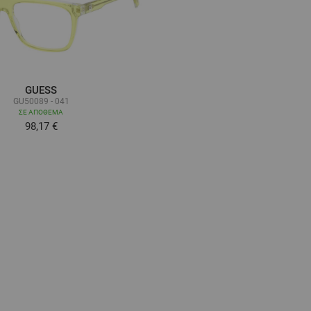
GUESS
GU50089 - 041
ΣΕ ΑΠΌΘΕΜΑ
98,17 €