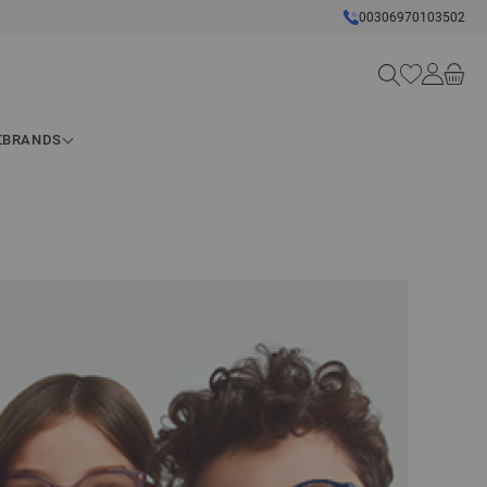
00306970103502
Search
Σ
BRANDS