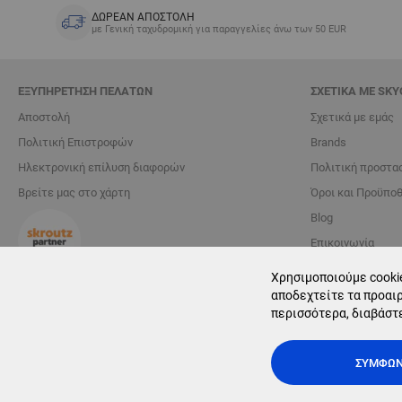
ΔΩΡΕΑΝ ΑΠΟΣΤΟΛΗ
με Γενική ταχυδρομική για παραγγελίες άνω των 50 EUR
ΕΞΥΠΗΡΈΤΗΣΗ ΠΕΛΑΤΏΝ
ΣΧΕΤΙΚΆ ΜΕ SKY
Αποστολή
Σχετικά με εμάς
Πολιτική Επιστροφών
Brands
Ηλεκτρονική επίλυση διαφορών
Πολιτική προστα
Βρείτε μας στο χάρτη
Όροι και Προϋπο
Blog
Επικοινωνία
Χρησιμοποιούμε cookie
Διαχείριση cookie
αποδεχτείτε τα προαιρ
περισσότερα, διαβάστ
ΣΥΜΦΩ
Copyright © 2025, Sky Optic. All Rights Reserved.