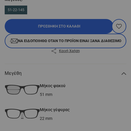
51-22-145
ΠΡΟΣΘΉΚΗ ΣΤΟ ΚΑΛΆΘΙ
ΝΑ ΕΙΔΟΠΟΙΗΘΏ ΌΤΑΝ ΤΟ ΠΡΟΪΌΝ ΕΊΝΑΙ ΞΑΝΆ ΔΙΑΘΈΣΙΜΟ
Κοινή Χρήση
Μεγέθη
Μήκος φακού
51
mm
Μήκος γέφυρας
22
mm