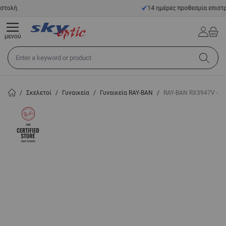
Μετάβαση στο περιεχόμενο
14 ημέρες προθεσμία επιστροφής
μενού
Αναζήτηση σε όλο το κατάστημα...
/
Σκελετοί
/
Γυναικεία
/
Γυναικεία RAY-BAN
/
RAY-BAN RX3947V - 2