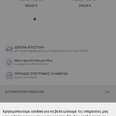
263,83 €
249,00 €
ΔΩΡΕΑΝ ΑΠΟΣΤΟΛΗ
με Γενική ταχυδρομική για παραγγελίες άνω των 50 EUR
Μόνο πρωτότυπα μοντέλα
εγγυημένη αυθεντικότητα
ΠΕΡΙΟΔΟΣ ΕΠΙΣΤΡΟΦΗΣ 14 ΗΜΕΡΩΝ
χωρίς ερωτήσεις
ΕΞΥΠΗΡΈΤΗΣΗ ΠΕΛΑΤΏΝ
ΣΧΕΤΙΚΆ ΜΕ SKYOPTIC
Χρησιμοποιούμε cookies για να βελτιώσουμε τις υπηρεσίες μας