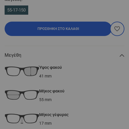
55-17-150
ΠΡΟΣΘΉΚΗ ΣΤΟ ΚΑΛΆΘΙ
Μεγέθη
Ύψος φακού
41
mm
Μήκος φακού
55
mm
Μήκος γέφυρας
17
mm