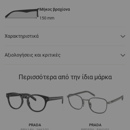
Μήκος βραχίονα
150
mm
Χαρακτηριστικά
Αξιολογήσεις και κριτικές
Περισσότερα από την ίδια μάρκα
PRADA
PRADA
PRA14V - 16K1O1
PRD50V - 5AV1O1