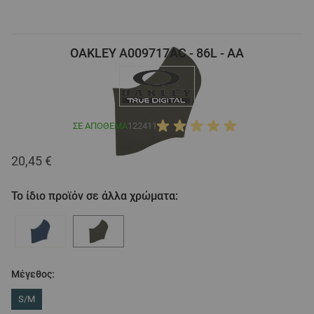
OAKLEY A009717AC - 86L - AA
ΣΕ ΑΠΌΘΕΜΑ
122411
20,45 €
Το ίδιο προϊόν σε άλλα χρώματα:
Μέγεθος:
S/M