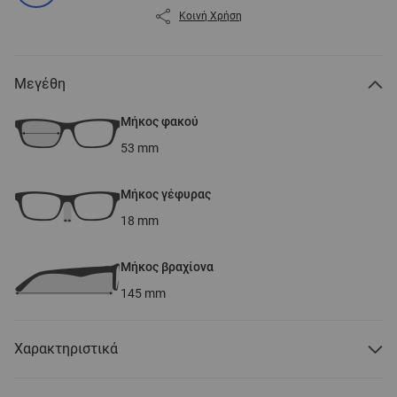
Κοινή Χρήση
Μεγέθη
Μήκος φακού
53
mm
Μήκος γέφυρας
18
mm
Μήκος βραχίονα
145
mm
Χαρακτηριστικά