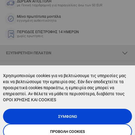
ΔΩΡΕΑΝ ΑΠΟΣΤΟΛΗ
με Γενική ταχυδρομική για παραγγελίες άνω των 50 EUR
Μόνο πρωτότυπα μοντέλα
εγγυημένη αυθεντικότητα
ΠΕΡΙΟΔΟΣ ΕΠΙΣΤΡΟΦΗΣ 14 ΗΜΕΡΩΝ
χωρίς ερωτήσεις
ΕΞΥΠΗΡΈΤΗΣΗ ΠΕΛΑΤΏΝ
ΣΧΕΤΙΚΆ ΜΕ SKYOPTIC
Χρησιμοποιούμε cookies για να βελτιώσουμε τις υπηρεσίες μας
και να βελτιώσουμε την εμπειρία σας. Εάν δεν αποδεχτείτε τα
CONTACT US
προαιρετικά cookies παρακάτω, η εμπειρία σας μπορεί να
επηρεαστεί. Αν θέλετε να μάθετε περισσότερα, διαβάστε τους
NEWSLETTER SUBSCRIPTION
ΟΡΟΙ ΧΡΗΣΗΣ ΚΑΙ COOKIES
ΣΥΜΦΩΝΏ
ΠΡΟΒΟΛΉ COOKIES
Copyright © 2025, Sky Optic. All Rights Reserved.