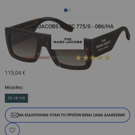
MARC JACOBS MARC 775/S - 086/HA
ΕΞΑΝΤΛΗΜΈΝΟ
197737056926
115,04 €
Μέγεθος:
53-18-145
ΝΑ ΕΙΔΟΠΟΙΗΘΏ ΌΤΑΝ ΤΟ ΠΡΟΪΌΝ ΕΊΝΑΙ ΞΑΝΆ ΔΙΑΘΈΣΙΜΟ