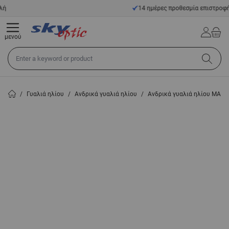
Μετάβαση στο περιεχόμενο
14 ημέρες προθεσμία επιστροφής
μενού
Αναζήτηση σε όλο το κατάστημα...
/
Γυαλιά ηλίου
/
Ανδρικά γυαλιά ηλίου
/
Ανδρικά γυαλιά ηλίου MAR