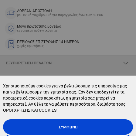
ΔΩΡΕΑΝ ΑΠΟΣΤΟΛΗ
με Γενική ταχυδρομική για παραγγελίες άνω των 50 EUR
Μόνο πρωτότυπα μοντέλα
εγγυημένη αυθεντικότητα
ΠΕΡΙΟΔΟΣ ΕΠΙΣΤΡΟΦΗΣ 14 ΗΜΕΡΩΝ
χωρίς ερωτήσεις
ΕΞΥΠΗΡΈΤΗΣΗ ΠΕΛΑΤΏΝ
ΣΧΕΤΙΚΆ ΜΕ SKYOPTIC
Χρησιμοποιούμε cookies για να βελτιώσουμε τις υπηρεσίες μας
και να βελτιώσουμε την εμπειρία σας. Εάν δεν αποδεχτείτε τα
CONTACT US
προαιρετικά cookies παρακάτω, η εμπειρία σας μπορεί να
επηρεαστεί. Αν θέλετε να μάθετε περισσότερα, διαβάστε τους
NEWSLETTER SUBSCRIPTION
ΟΡΟΙ ΧΡΗΣΗΣ ΚΑΙ COOKIES
ΣΥΜΦΩΝΏ