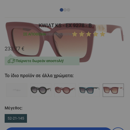
KWIAT KS - EX 9278 - B
ΣΕ ΑΠΌΘΕΜΑ
3800990060094
233,77 €
Παίρνετε δωρεάν αποστολή!
Το ίδιο προϊόν σε άλλα χρώματα:
Μέγεθος:
52-21-145