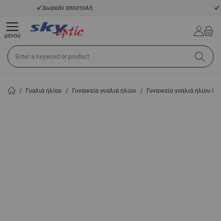
Μετάβαση στο περιεχόμενο
14 ημέρες προθεσμία επιστροφής
μενού
Αναζήτηση σε όλο το κατάστημα...
/
Γυαλιά ηλίου
/
Γυναικεία γυαλιά ηλίου
/
Γυναικεία γυαλιά ηλίου K