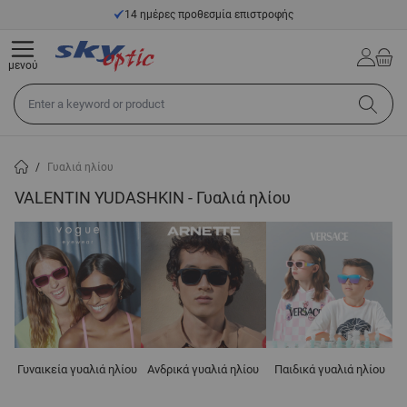
Μετάβαση στο περιεχόμενο
14 ημέρες προθεσμία επιστροφής
μενού
Αναζήτηση σε όλο το κατάστημα...
/
Γυαλιά ηλίου
VALENTIN YUDASHKIN - Γυαλιά ηλίου
Γυναικεία γυαλιά ηλίου
Ανδρικά γυαλιά ηλίου
Παιδικά γυαλιά ηλίου