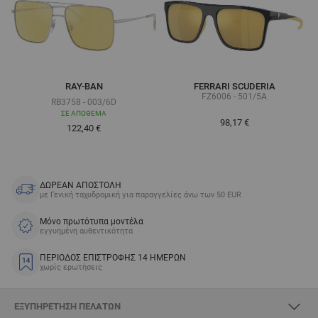
RAY-BAN
FERRARI SCUDERIA
FZ6006 - 501/5A
RB3758 - 003/6D
ΣΕ ΑΠΌΘΕΜΑ
98,17 €
Τόσο χαμηλά όσο
122,40 €
ΔΩΡΕΑΝ ΑΠΟΣΤΟΛΗ
με Γενική ταχυδρομική για παραγγελίες άνω των 50 EUR
Μόνο πρωτότυπα μοντέλα
εγγυημένη αυθεντικότητα
ΠΕΡΙΟΔΟΣ ΕΠΙΣΤΡΟΦΗΣ 14 ΗΜΕΡΩΝ
χωρίς ερωτήσεις
ΕΞΥΠΗΡΈΤΗΣΗ ΠΕΛΑΤΏΝ