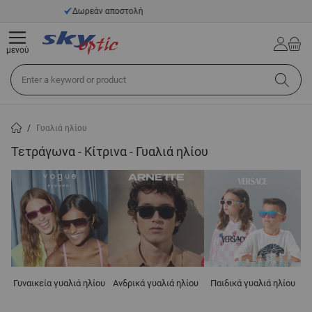
Μετάβαση στο περιεχόμενο
14 ημέρες προθεσμία επιστροφής
μενού
Αναζήτηση σε όλο το κατάστημα...
/
Γυαλιά ηλίου
Τετράγωνα - Κίτρινα - Γυαλιά ηλίου
Γυναικεία γυαλιά ηλίου
Ανδρικά γυαλιά ηλίου
Παιδικά γυαλιά ηλίου