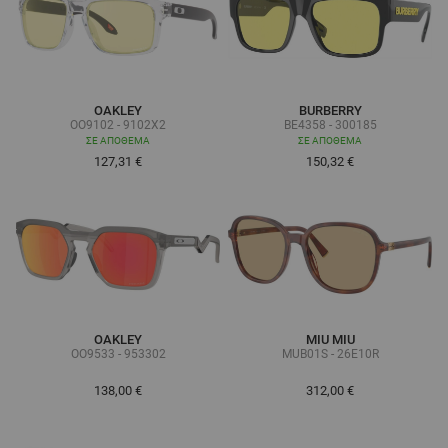
OAKLEY
BURBERRY
OO9102 - 9102X2
BE4358 - 300185
ΣΕ ΑΠΌΘΕΜΑ
ΣΕ ΑΠΌΘΕΜΑ
127,31 €
150,32 €
OAKLEY
MIU MIU
OO9533 - 953302
MUB01S - 26E10R
138,00 €
312,00 €