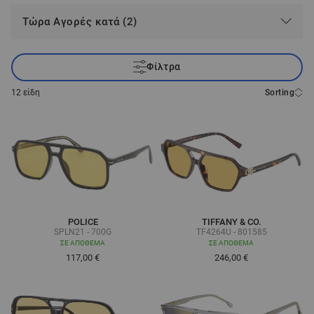
Τώρα Αγορές κατά (2)
Φίλτρα
12
είδη
Sorting
POLICE
TIFFANY & CO.
SPLN21 - 700G
TF4264U - 801585
ΣΕ ΑΠΌΘΕΜΑ
ΣΕ ΑΠΌΘΕΜΑ
117,00 €
246,00 €