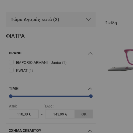
Τώρα Αγορές κατά (2)
2
είδη
ΦΊΛΤΡΑ
BRAND
EMPORIO ARMANI - Junior
(1)
KWIAT
(1)
ΤΙΜΉ
Από:
Έως:
-
ΟΚ
110,00 €
143,99 €
ΣΧΉΜΑ ΣΚΕΛΕΤΟΎ