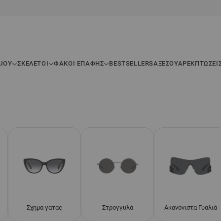
ΛΊΟΥ
ΣΚΕΛΕΤΟΊ
ΦΑΚΟΙ ΕΠΑΦΗΣ
BESTSELLERS
ΑΞΕΣΟΥΆΡ
ΕΚΠΤΏΣΕΙ
Σχημα γατας
Στρογγυλά
Ακανόνιστα Γυαλιά