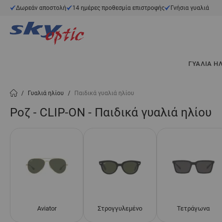
Μετάβαση στο περιεχόμενο
Δωρεάν αποστολή
14 ημέρες προθεσμία επιστροφής
Γνήσια γυαλιά
ΓΥΑΛΙΆ Η
/
Γυαλιά ηλίου
/
Παιδικά γυαλιά ηλίου
Ροζ - CLIP-ON - Παιδικά γυαλιά ηλίου
Aviator
Στρογγυλεμένο
Τετράγωνα