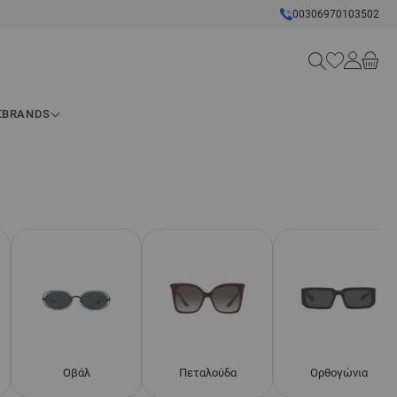
00306970103502
Search
Σ
BRANDS
Οβάλ
Πεταλούδα
Ορθογώνια