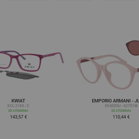
KWIAT
EMPORIO ARMANI - J
KCL 2165 - C
EK4005U - 62751W
ΣΕ ΑΠΌΘΕΜΑ
ΣΕ ΑΠΌΘΕΜΑ
143,57 €
110,44 €