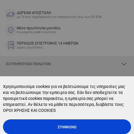
ΔΩΡΕΑΝ ΑΠΟΣΤΟΛΗ
με Γενική ταχυδρομική για παραγγελίες άνω των 50 EUR
Μόνο πρωτότυπα μοντέλα
εγγυημένη αυθεντικότητα
ΠΕΡΙΟΔΟΣ ΕΠΙΣΤΡΟΦΗΣ 14 ΗΜΕΡΩΝ
χωρίς ερωτήσεις
ΕΞΥΠΗΡΈΤΗΣΗ ΠΕΛΑΤΏΝ
ΣΧΕΤΙΚΆ ΜΕ SKYOPTIC
Χρησιμοποιούμε cookies για να βελτιώσουμε τις υπηρεσίες μας
και να βελτιώσουμε την εμπειρία σας. Εάν δεν αποδεχτείτε τα
CONTACT US
προαιρετικά cookies παρακάτω, η εμπειρία σας μπορεί να
επηρεαστεί. Αν θέλετε να μάθετε περισσότερα, διαβάστε τους
NEWSLETTER SUBSCRIPTION
ΟΡΟΙ ΧΡΗΣΗΣ ΚΑΙ COOKIES
ΣΥΜΦΩΝΏ