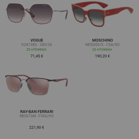
VOGUE
MOSCHINO
VO4198S - 280/36
MOS000/S - C9A/9O
ΣΕ ΑΠΌΘΕΜΑ
ΣΕ ΑΠΌΘΕΜΑ
71,45 €
190,20 €
RAY-BAN FERRARI
RB3673M - F060/H2
221,90 €