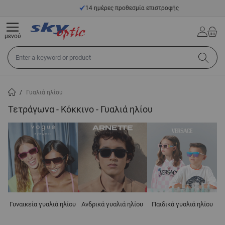
Μετάβαση στο περιεχόμενο
14 ημέρες προθεσμία επιστροφής
μενού
Αναζήτηση σε όλο το κατάστημα...
/
Γυαλιά ηλίου
Τετράγωνα - Κόκκινο - Γυαλιά ηλίου
Γυναικεία γυαλιά ηλίου
Ανδρικά γυαλιά ηλίου
Παιδικά γυαλιά ηλίου