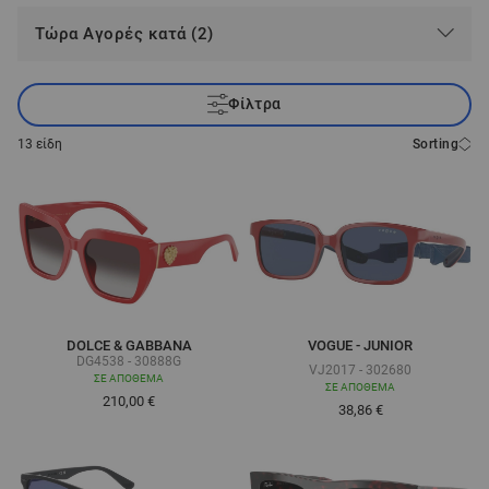
Τώρα Αγορές κατά (2)
Φίλτρα
13
είδη
Sorting
DOLCE & GABBANA
VOGUE - JUNIOR
DG4538 - 30888G
VJ2017 - 302680
ΣΕ ΑΠΌΘΕΜΑ
ΣΕ ΑΠΌΘΕΜΑ
210,00 €
Τόσο χαμηλά όσο
38,86 €