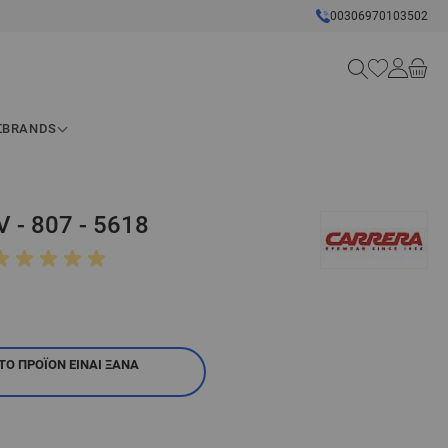
00306970103502
Search
Σ
BRANDS
 - 807 - 5618
ΤΟ ΠΡΟΪΌΝ ΕΊΝΑΙ ΞΑΝΆ