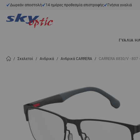
Μετάβαση στο περιεχόμενο
Δωρεάν αποστολή
14 ημέρες προθεσμία επιστροφής
Γνήσια γυαλιά
ΓΥΑΛΙΆ Η
/
Σκελετοί
/
Ανδρικά
/
Ανδρικά CARRERA
/
CARRERA 8830/V - 807 