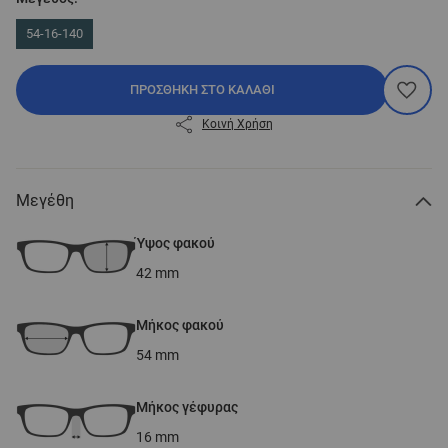
54-16-140
ΠΡΟΣΘΉΚΗ ΣΤΟ ΚΑΛΆΘΙ
Κοινή Χρήση
Μεγέθη
Ύψος φακού
42
mm
Μήκος φακού
54
mm
Μήκος γέφυρας
16
mm